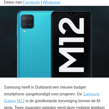
Delen met
Facebook
|
Whatsapp
Samsung heeft in Duitsland een nieuwe budget
smartphone aangekondigd voor jongeren. De
Samsung
Galaxy M12
is de goedkoopste toevoeging binnen de M-
serie. Twee maanden geleden werd deze mobiele telefoon