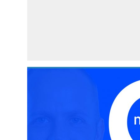
Accessoires
Gratis producten
HTC
Samsung
S
Apps
Hardware
S
Beurzen
Home entertainment
S
Camcorders
Industrie nieuws
S