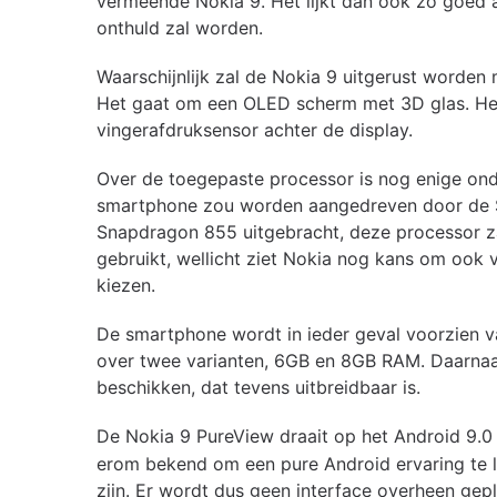
vermeende Nokia 9. Het lijkt dan ook zo goed a
onthuld zal worden.
Waarschijnlijk zal de Nokia 9 uitgerust worden 
Het gaat om een OLED scherm met 3D glas. He
vingerafdruksensor achter de display.
Over de toegepaste processor is nog enige ondu
smartphone zou worden aangedreven door de Sn
Snapdragon 855 uitgebracht, deze processor z
gebruikt, wellicht ziet Nokia nog kans om ook
kiezen.
De smartphone wordt in ieder geval voorzien
over twee varianten, 6GB en 8GB RAM. Daarna
beschikken, dat tevens uitbreidbaar is.
De Nokia 9 PureView draait op het Android 9.0
erom bekend om een pure Android ervaring te le
zijn. Er wordt dus geen interface overheen gep