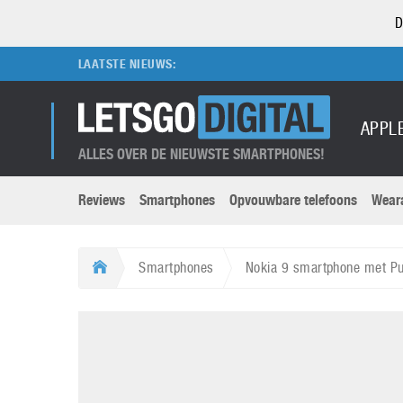
D
LAATSTE NIEUWS:
APPL
ALLES OVER DE NIEUWSTE SMARTPHONES!
Reviews
Smartphones
Opvouwbare telefoons
Wear
Merken submenu
Categorien submenu
Apple
LG
Smartphones
Nokia 9 smartphone met 
Caviar
Motorola
5G
Computer
M
Computermuseum
Nokia
Aanbiedingen
Digitale camera’s
O
Honor
OnePlus
t
Abonnement
DSLR camera’s
Huawei
Oppo
O