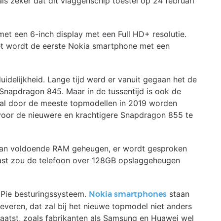
ls zeker dat dit vlaggenschip toestel op 24 februari
met een 6-inch display met een Full HD+ resolutie.
t wordt de eerste Nokia smartphone met een
idelijkheid. Lange tijd werd er vanuit gegaan het de
apdragon 845. Maar in de tussentijd is ook de
al door de meeste topmodellen in 2019 worden
 voor de nieuwere en krachtigere Snapdragon 855 te
 van voldoende RAM geheugen, er wordt gesproken
ast zou de telefoon over 128GB opslaggeheugen
 Pie besturingssysteem.
staan
Nokia smartphones
veren, dat zal bij het nieuwe topmodel niet anders
laatst, zoals fabrikanten als Samsung en Huawei wel