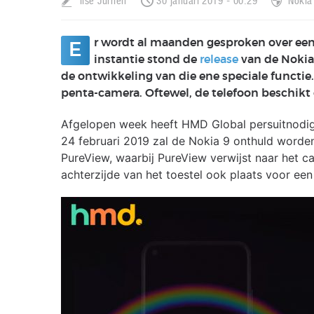
Ilse Jurrien
30 januari 2019 - 00:29
Nokia
r wordt al maanden gesproken over een
E
instantie stond de
release
van de Nokia 
de ontwikkeling van die ene speciale functie
penta-camera. Oftewel, de telefoon beschikt o
Afgelopen week heeft HMD Global persuitnodig
24 februari 2019 zal de Nokia 9 onthuld worden,
PureView, waarbij PureView verwijst naar het c
achterzijde van het toestel ook plaats voor een 