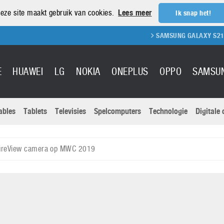
eze site maakt gebruik van cookies.
Lees meer
Ik snap het!
SAMSUNG GALAXY S21 REVIEW
E
HUAWEI
LG
NOKIA
ONEPLUS
OPPO
SAMSU
ables
Tablets
Televisies
Spelcomputers
Technologie
Digitale
Actuele nieu
Sony
Panasonic
PureView camera op MWC 2019
Vivo
Google
onitoren
Tablets
Xiaomi
Microsoft
pvouwbare
Technologie
Canon
Nintendo
elefoons
Televisies
Nikon
S & Software