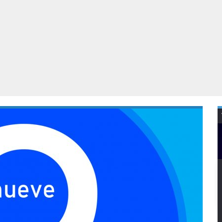
Virtual Reality
Alle merken
Olympus
martphones
Wearables
peakers & HiFi
Alle categorieën
pelcomputers
ysteemcamera’s