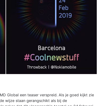
D Global een teaser verspreid. Als je goed kijkt zie
de wijze staan gerangschikt als bij de