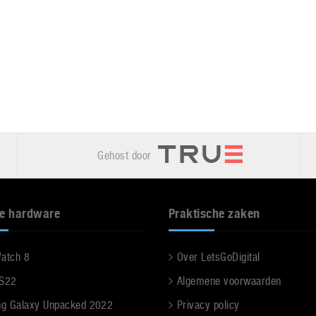
Gehost door
e hardware
Praktische zaken
Watch 8
Over LetsGoDigital
 S22
Algemene voorwaarden
g Galaxy Unpacked 2022
Privacy policy