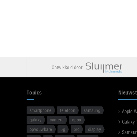
Ontwikkeld door
Topics
Nieuwst
smartphone
telefoon
samsung
Apple 
galaxy
camera
oppo
Galaxy
opvouwbare
5g
pro
display
Samsun