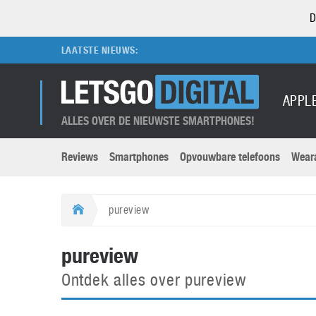
D
LAATSTE NIEUWS:
APPL
ALLES OVER DE NIEUWSTE SMARTPHONES!
Reviews
Smartphones
Opvouwbare telefoons
Wear
Merken submenu
Categorien submenu
Apple
LG
pureview
Caviar
Motorola
5G
Computer
M
pureview
Computermuseum
Nokia
Aanbiedingen
Digitale camera’s
O
Ontdek alles over pureview
Honor
OnePlus
t
Abonnement
DSLR camera’s
Huawei
Oppo
O