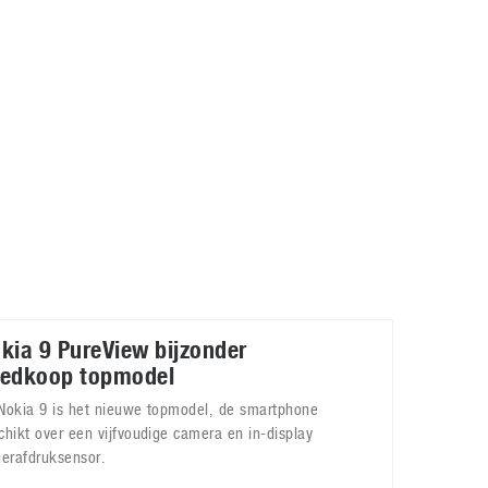
Galaxy
11 augustus 2025
Robot tentoonstelling van Chriet Titulaer in
Bonami Museum
25 oktober 2024
kia 9 PureView bijzonder
edkoop topmodel
Nokia 9 is het nieuwe topmodel, de smartphone
chikt over een vijfvoudige camera en in-display
gerafdruksensor.