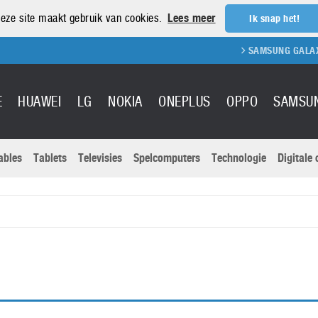
eze site maakt gebruik van cookies.
Lees meer
Ik snap het!
SAMSUNG GALAXY S
E
HUAWEI
LG
NOKIA
ONEPLUS
OPPO
SAMSU
ables
Tablets
Televisies
Spelcomputers
Technologie
Digitale
Actuele nieu
Sony
Panasonic
Vivo
Google
onitoren
Tablets
Xiaomi
Microsoft
pvouwbare
Technologie
Canon
Nintendo
elefoons
Televisies
Nikon
S & Software