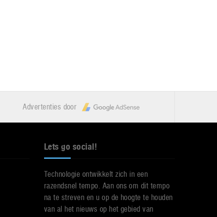
Advertenties door
Lets go social!
Technologie ontwikkelt zich in een
razendsnel tempo. Aan ons om dit tempo
na te streven en u op de hoogte te houden
van al het nieuws op het gebied van