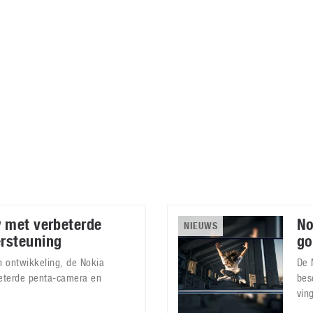
Virtual Reality
Alle merken
Olympus
martphones
Wearables
peakers & HiFi
Alle categorieën
pelcomputers
ysteemcamera’s
w met verbeterde
No
NIEUWS
rsteuning
go
 ontwikkeling, de Nokia
De 
beterde penta-camera en
bes
vin