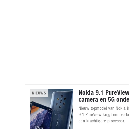
Accessoires
Gratis producten
HTC
Samsung
S
Apps
Hardware
S
Beurzen
Home entertainment
S
Camcorders
Industrie nieuws
S
Nokia 9.1 PureVie
NIEUWS
camera en 5G onde
Nieuw topmodel van Nokia in
9.1 PureView krijgt een ver
een krachtigere processor.