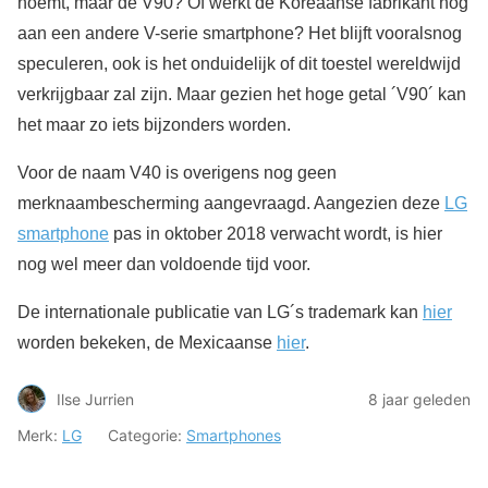
noemt, maar de V90? Of werkt de Koreaanse fabrikant nog
aan een andere V-serie smartphone? Het blijft vooralsnog
speculeren, ook is het onduidelijk of dit toestel wereldwijd
verkrijgbaar zal zijn. Maar gezien het hoge getal ´V90´ kan
het maar zo iets bijzonders worden.
Voor de naam V40 is overigens nog geen
merknaambescherming aangevraagd. Aangezien deze
LG
smartphone
pas in oktober 2018 verwacht wordt, is hier
nog wel meer dan voldoende tijd voor.
De internationale publicatie van LG´s trademark kan
hier
worden bekeken, de Mexicaanse
hier
.
Ilse Jurrien
8 jaar geleden
Merk:
LG
Categorie:
Smartphones