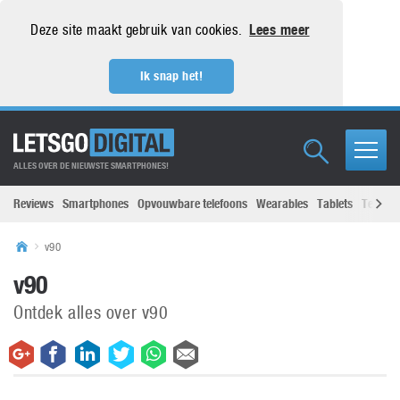
Deze site maakt gebruik van cookies.
Lees meer
Ik snap het!
ALLES OVER DE NIEUWSTE SMARTPHONES!
Reviews
Smartphones
Opvouwbare telefoons
Wearables
Tablets
Televisi
v90
v90
Ontdek alles over v90