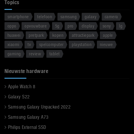
Topics
smartphone
telefoon
samsung
galaxy
camera
oppo
opvouwbare
5g
pro
display
sony
lg
huawei
pretpark
kopen
attractiepark
apple
xiaomi
tv
spelcomputer
playstation
nieuwe
gaming
review
tablet
Nieuwste hardware
Apple Watch 8
Galaxy S22
Samsung Galaxy Unpacked 2022
Samsung Galaxy A73
Philips External SSD