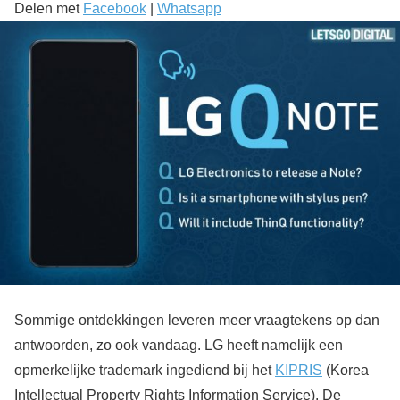
Delen met
Facebook
|
Whatsapp
Sommige ontdekkingen leveren meer vraagtekens op dan
antwoorden, zo ook vandaag. LG heeft namelijk een
opmerkelijke trademark ingediend bij het
KIPRIS
(Korea
Intellectual Property Rights Information Service). De