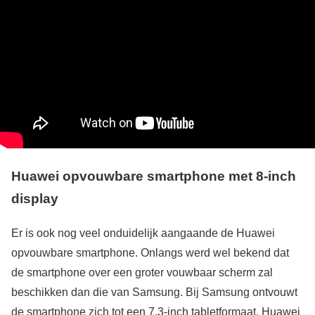
Huawei opvouwbare smartphone met 8-inch
display
Er is ook nog veel onduidelijk aangaande de Huawei
opvouwbare smartphone. Onlangs werd wel bekend dat
de smartphone over een groter vouwbaar scherm zal
beschikken dan die van Samsung. Bij Samsung ontvouwt
de smartphone zich tot een 7,3-inch tabletformaat. Huawei