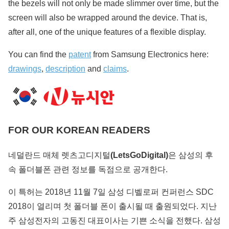
the bezels will not only be made slimmer over time, but the
screen will also be wrapped around the device. That is,
after all, one of the unique features of a flexible display.
You can find the
patent
from Samsung Electronics here:
drawings
,
description
and
claims
.
FOR OUR KOREAN READERS
네덜란드 매체 렛츠고디지털
(LetsGoDigital)
은 삼성의 후
속 폴더블폰 관련 정보를 독점으로 공개한다.
이 특허는 2018년 11월 7일 삼성 디벨로퍼 컨퍼런스 SDC
2018이 열리며 첫 폴더블 폰이 출시될 때 출원되었다. 지난
주 삼성전자의 고동진 대표이사는 기쁜 소식을 전했다. 삼성