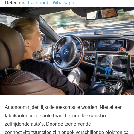
Delen met
Facebook
|
Whatsapp
Autonoom rijden lijkt de toekomst te worden. Niet alleen
fabrikanten uit de auto branche zien toekomst in
zelfrijdende auto’s. Door de toenemende
connectiviteitsfuncties zijn er ook verschillende elektronica