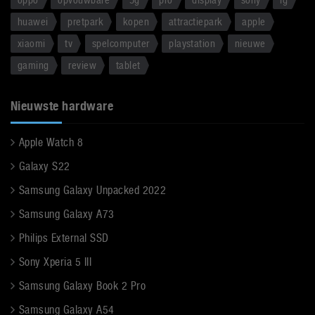
huawei
pretpark
kopen
attractiepark
apple
xiaomi
tv
spelcomputer
playstation
nieuwe
gaming
review
tablet
Nieuwste hardware
Apple Watch 8
Galaxy S22
Samsung Galaxy Unpacked 2022
Samsung Galaxy A73
Philips External SSD
Sony Xperia 5 III
Samsung Galaxy Book 2 Pro
Samsung Galaxy A54