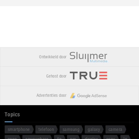
Ontwikkeld door
Gehost door
Advertenties door
Topics
smartphone
telefoon
samsung
galaxy
camera
oppo
opvouwbare
5g
pro
display
sony
lg