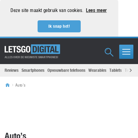
Deze site maakt gebruik van cookies.
Lees meer
Ik snap het!
ALLES OVER DE NIEUWSTE SMARTPHONES!
Reviews
Smartphones
Opvouwbare telefoons
Wearables
Tablets
Televisi
Auto's
Auto’s