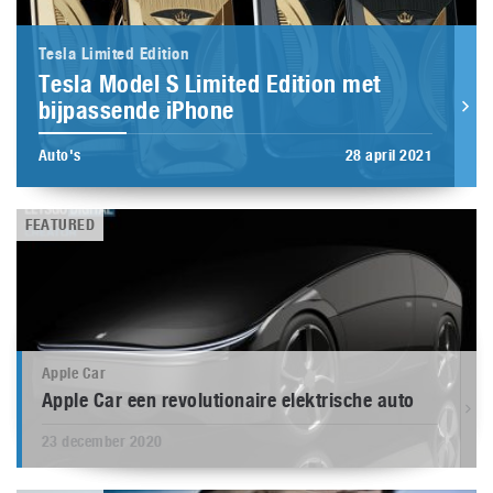
Tesla Limited Edition
Tesla Model S Limited Edition met
bijpassende iPhone
Auto's
28 april 2021
FEATURED
Apple Car
Apple Car een revolutionaire elektrische auto
23 december 2020