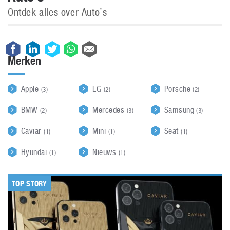
Ontdek alles over Auto’s
Merken
Apple
LG
Porsche
(3)
(2)
(2)
BMW
Mercedes
Samsung
(2)
(3)
(3)
Caviar
Mini
Seat
(1)
(1)
(1)
Hyundai
Nieuws
(1)
(1)
TOP STORY