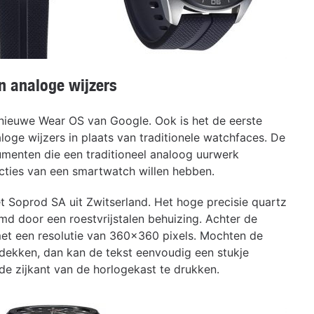
n analoge wijzers
 nieuwe Wear OS van Google. Ook is het de eerste
ge wijzers in plaats van traditionele watchfaces. De
enten die een traditioneel analoog uurwerk
cties van een smartwatch willen hebben.
Soprod SA uit Zwitserland. Het hoge precisie quartz
d door een roestvrijstalen behuizing. Achter de
met een resolutie van 360×360 pixels. Mochten de
edekken, dan kan de tekst eenvoudig een stukje
e zijkant van de horlogekast te drukken.