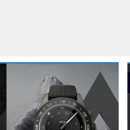
Virtual Reality
Alle merken
Olympus
martphones
Wearables
peakers & HiFi
Alle categorieën
pelcomputers
ysteemcamera’s