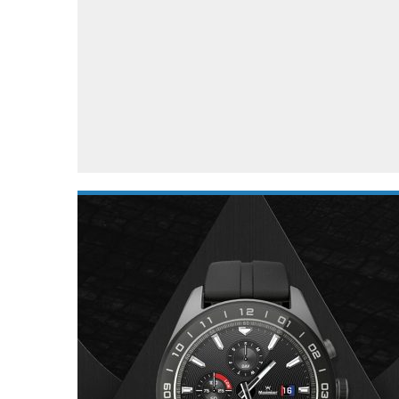
Accessoires
Gratis producten
HTC
Samsung
S
Apps
Hardware
S
Beurzen
Home entertainment
S
Camcorders
Industrie nieuws
S