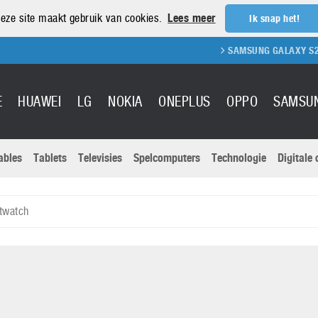
eze site maakt gebruik van cookies.
Lees meer
Ik snap het!
SAMSUNG GALAXY S21 REVIEW
E
HUAWEI
LG
NOKIA
ONEPLUS
OPPO
SAMSU
ables
Tablets
Televisies
Spelcomputers
Technologie
Digitale
Actuele nieu
Sony
Panasonic
twatch
Vivo
Google
onitoren
Tablets
Xiaomi
Microsoft
pvouwbare
Technologie
Canon
Nintendo
elefoons
Televisies
Nikon
S & Software