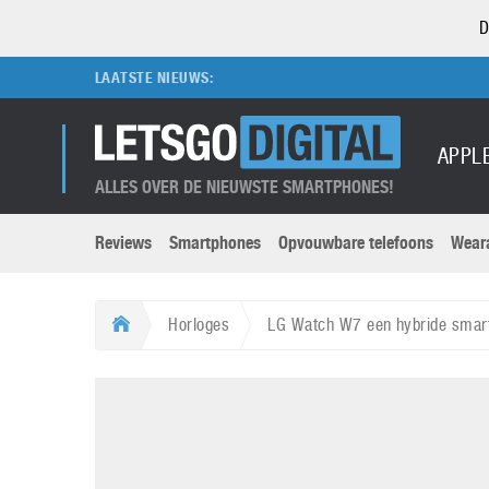
D
LAATSTE NIEUWS:
APPL
ALLES OVER DE NIEUWSTE SMARTPHONES!
Reviews
Smartphones
Opvouwbare telefoons
Wear
Merken submenu
Categorien submenu
Apple
LG
Horloges
LG Watch W7 een hybride smar
Caviar
Motorola
5G
Computer
M
Computermuseum
Nokia
Aanbiedingen
Digitale camera’s
O
Honor
OnePlus
t
Abonnement
DSLR camera’s
Huawei
Oppo
O