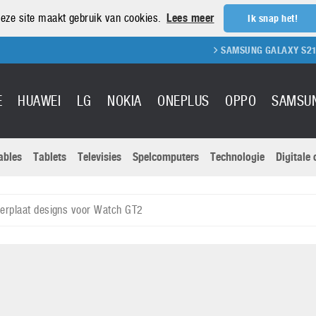
eze site maakt gebruik van cookies.
Lees meer
Ik snap het!
SAMSUNG GALAXY S21 REVIEW
E
HUAWEI
LG
NOKIA
ONEPLUS
OPPO
SAMSU
ables
Tablets
Televisies
Spelcomputers
Technologie
Digitale
Actuele nieu
Sony
Panasonic
erplaat designs voor Watch GT2
Vivo
Google
onitoren
Tablets
Xiaomi
Microsoft
pvouwbare
Technologie
Canon
Nintendo
elefoons
Televisies
Nikon
S & Software