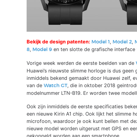
Bekijk de design patenten:
,
,
Model 1
Model 2
,
en ten slotte de grafische interfac
8
Model 9
Vorige week werden de eerste beelden van de
Huawei’s nieuwste slimme horloge is dus geen 
inmiddels bekend gemaakt door Huawei zelf, ev
van de
, die in oktober 2018 geintro
Watch GT
modelnummer LTN-B19. Er worden twee modellen
Ook zijn inmiddels de eerste specificaties be
een nieuwe Kirin A1 chip. Ook lijkt het slimme 
microfoon, waardoor je ook kunt bellen met de
nieuwe model worden uitgerust met GPS en een 
gekoppeld worden aan een smartphone.