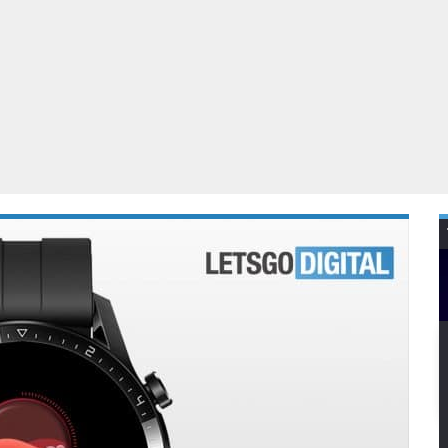
Virtual Reality
Alle merken
Olympus
martphones
Wearables
peakers & HiFi
Alle categorieën
pelcomputers
ysteemcamera’s