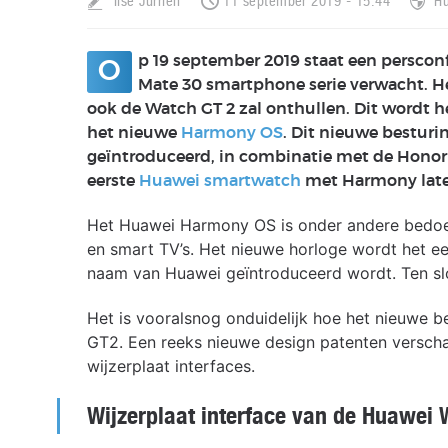
Ilse Jurrien
11 september 2019 - 15:44
H
p 19 september 2019 staat een persco
O
Mate 30 smartphone serie verwacht. Het 
ook de Watch GT 2 zal onthullen. Dit wordt h
het nieuwe
Harmony OS
. Dit nieuwe besturi
geïntroduceerd, in combinatie met de Honor 
eerste
Huawei smartwatch
met Harmony later
Het Huawei Harmony OS is onder andere bedoelt
en smart TV’s. Het nieuwe horloge wordt het e
naam van Huawei geïntroduceerd wordt. Ten sl
Het is vooralsnog onduidelijk hoe het nieuwe b
GT2. Een reeks nieuwe design patenten verscha
wijzerplaat interfaces.
Wijzerplaat interface van de Huawei 