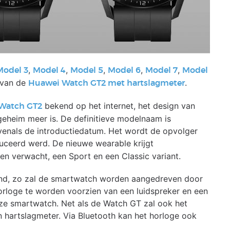
,
,
,
,
,
Model 3
Model 4
Model 5
Model 6
Model 7
Model
e van de
.
Huawei Watch GT2 met hartslagmeter
bekend op het internet, het design van
Watch GT2
geheim meer is. De definitieve modelnaam is
enals de introductiedatum. Het wordt de opvolger
duceerd werd. De nieuwe wearable krijgt
 verwacht, een Sport en een Classic variant.
kend, zo zal de smartwatch worden aangedreven door
horloge te worden voorzien van een luidspreker en een
ze smartwatch. Net als de Watch GT zal ook het
hartslagmeter. Via Bluetooth kan het horloge ook