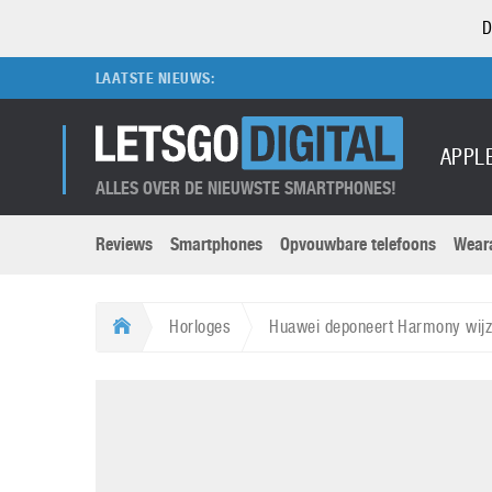
D
LAATSTE NIEUWS:
APPL
ALLES OVER DE NIEUWSTE SMARTPHONES!
Reviews
Smartphones
Opvouwbare telefoons
Wear
Merken submenu
Categorien submenu
Apple
LG
Horloges
Huawei deponeert Harmony wijz
Caviar
Motorola
5G
Computer
M
Computermuseum
Nokia
Aanbiedingen
Digitale camera’s
O
Honor
OnePlus
t
Abonnement
DSLR camera’s
Huawei
Oppo
O