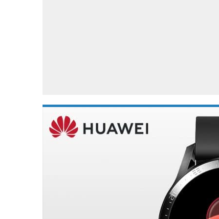
Accessoires
Gratis producten
HTC
Samsung
S
Apps
Hardware
S
Beurzen
Home entertainment
S
Camcorders
Industrie nieuws
S