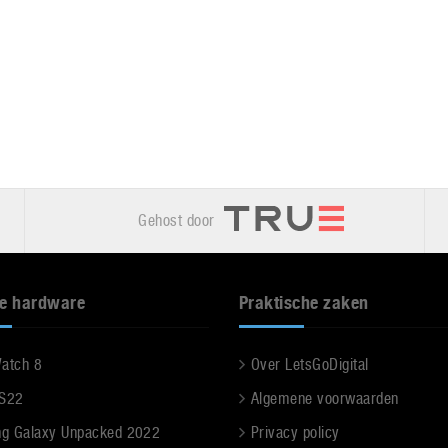
Gehost door
e hardware
Praktische zaken
Watch 8
Over LetsGoDigital
 S22
Algemene voorwaarden
g Galaxy Unpacked 2022
Privacy policy