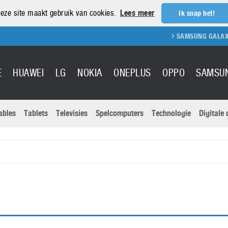
eze site maakt gebruik van cookies.
Lees meer
Ik snap het!
SAMSUNG GALAXY S
E
HUAWEI
LG
NOKIA
ONEPLUS
OPPO
SAMSU
ables
Tablets
Televisies
Spelcomputers
Technologie
Digitale
Actuele nieu
Sony
Panasonic
Vivo
Google
onitoren
Tablets
Xiaomi
Microsoft
pvouwbare
Technologie
Canon
Nintendo
elefoons
Televisies
Nikon
S & Software