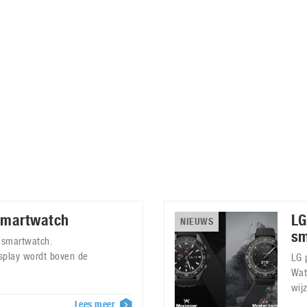
Virtual Reality
Alle merken
Olympus
martphones
Wearables
peakers & HiFi
Alle categorieën
pelcomputers
ysteemcamera’s
smartwatch
LG
NIEUWS
sm
 smartwatch.
splay wordt boven de
LG 
Wat
wij
Lees meer