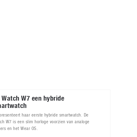
Galaxy
11 augustus 2025
Robot tentoonstelling van Chriet Titulaer in
Bonami Museum
25 oktober 2024
 Watch W7 een hybride
artwatch
presenteert haar eerste hybride smartwatch. De
ch W7 is een slim horloge voorzien van analoge
zers en het Wear OS.