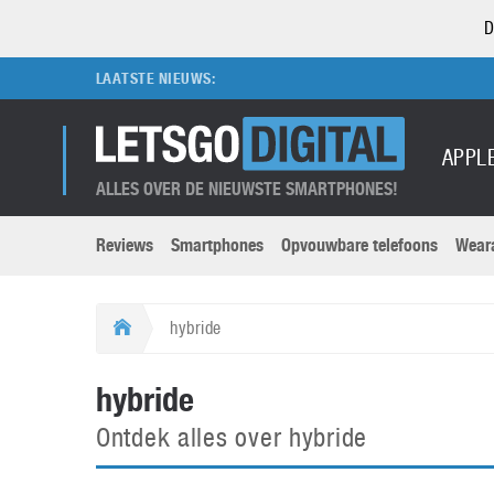
D
LAATSTE NIEUWS:
APPL
ALLES OVER DE NIEUWSTE SMARTPHONES!
Reviews
Smartphones
Opvouwbare telefoons
Wear
Merken submenu
Categorien submenu
Apple
LG
hybride
Caviar
Motorola
5G
Computer
M
hybride
Computermuseum
Nokia
Aanbiedingen
Digitale camera’s
O
Ontdek alles over hybride
Honor
OnePlus
t
Abonnement
DSLR camera’s
Huawei
Oppo
O