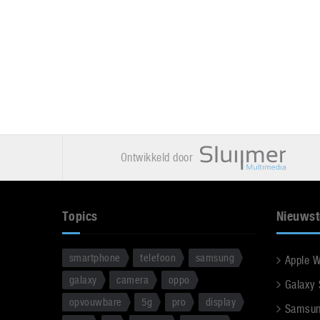
Ontwikkeld door
Topics
Nieuwst
smartphone
telefoon
samsung
Apple 
galaxy
camera
oppo
Galaxy
opvouwbare
5g
pro
display
Samsun