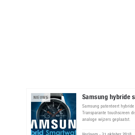
Accessoires
Gratis producten
HTC
Samsung
S
Apps
Hardware
S
Beurzen
Home entertainment
S
Camcorders
Industrie nieuws
S
Samsung hybride 
NIEUWS
Samsung patenteert hybride
Transparante touchscreen di
analoge wijzers geplaatst.
Horloges - 31 oktober 2018