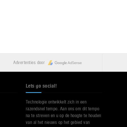
Advertenties door
Lets go social!
Technologie ontwikkelt zich in een
razendsnel tempo. Aan ons om dit tempo
na te streven en u op de hoogte te houden
van al het nieuws op het gebied van