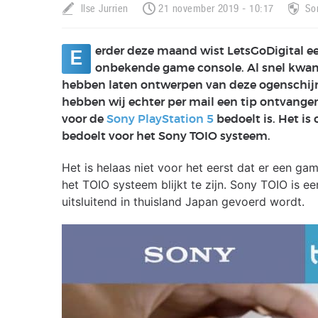
Ilse Jurrien
21 november 2019 - 10:17
So
erder deze maand wist LetsGoDigital ee
E
onbekende game console. Al snel kwam 
hebben laten ontwerpen van deze ogenschij
hebben wij echter per mail een tip ontvangen
voor de
Sony PlayStation 5
bedoelt is. Het is
bedoelt voor het Sony TOIO systeem.
Het is helaas niet voor het eerst dat er een ga
het TOIO systeem blijkt te zijn. Sony TOIO is ee
uitsluitend in thuisland Japan gevoerd wordt.