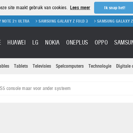
eze site maakt gebruik van cookies.
Lees meer
Ik snap het!
LTRA
SAMSUNG GALAXY Z FOLD 3
SAMSUNG GALAXY Z FLIP 3
E
HUAWEI
LG
NOKIA
ONEPLUS
OPPO
SAMSU
ables
Tablets
Televisies
Spelcomputers
Technologie
Digitale
Actuele nieu
Sony
Panasonic
 PS5 console maar voor ander systeem
Vivo
Google
onitoren
Tablets
Xiaomi
Microsoft
pvouwbare
Technologie
Canon
Nintendo
elefoons
Televisies
Nikon
S & Software