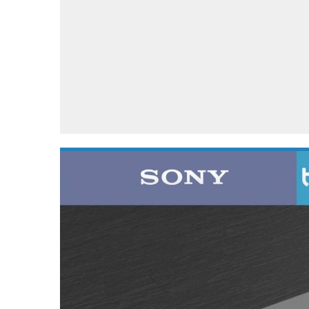
Accessoires
Gratis producten
HTC
Samsung
S
Apps
Hardware
S
Beurzen
Home entertainment
S
Camcorders
Industrie nieuws
S