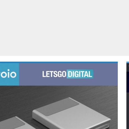
Virtual Reality
Alle merken
Olympus
martphones
Wearables
peakers & HiFi
Alle categorieën
pelcomputers
ysteemcamera’s