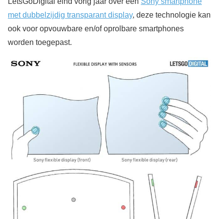
LetsGoDigital eind vorig jaar over een
Sony smartphone
met dubbelzijdig transparant display
, deze technologie kan
ook voor opvouwbare en/of oprolbare smartphones
worden toegepast.