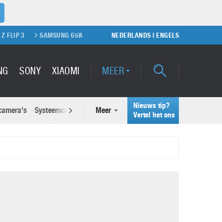
SAMSUNG 65W OPLADER
SAMSUNG GALAXY S20
NEDERLANDS
|
ENGELS
PS5 KOPEN
NG
SONY
XIAOMI
MEER
Nieuws tip?
 camera’s
Systeemcamera’s
Meer
Actuele nieuwsberichten
Vertel het ons
Samsung Unpacked 2022: Galaxy
wsberichten
Z Fold 4 en Galaxy Z Flip 4
26 juli 2022
Waarom voelt je smartphone soms sneller ‘vol’
dan vroeger?
Google Pixel 7 Pro
9 juni 2026
2 maart 2022
Samsung S25: dit moet je weten over de nieuwe