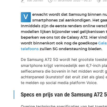
Ilse Jurrien
17 december 2020 - 06:27
Sa
erwacht wordt dat Samsung binnen nu 
V
smartphones zal aankondigen. Het gaa
Inmiddels zijn de eerste renders online vers
modellen lijken bijzonder veel gelijkenissen
beperken we ons tot de Galaxy A72. Hier vind
wordt binnenkort ook nog de goedkope
Gala
telefoons
zullen 5G ondersteuning bieden.
De Samsung A72 5G wordt het grootste toest
smartphone krijgt vermoedelijk een 6,7-inch pl
selfiecamera die bovenin in het midden wordt g
achterpaneel (kunststof dat eruit ziet als glas
te melden op social media platform Voice.
Specs en prijs van de Samsung A72 
Overige technische specificaties van het toestel