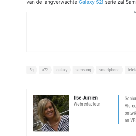
van de langverwachte
serie zal Sam
Galaxy S21
A
5g
a72
galaxy
samsung
smartphone
tele
Ilse Jurrien
Senior
Webredacteur
Als ec
ontwi
en VR