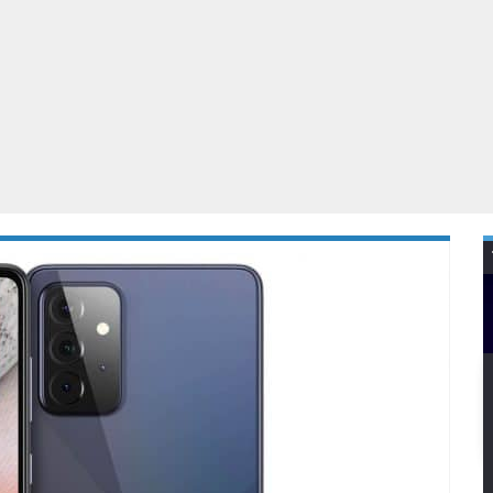
Virtual Reality
Alle merken
Olympus
martphones
Wearables
peakers & HiFi
Alle categorieën
pelcomputers
ysteemcamera’s