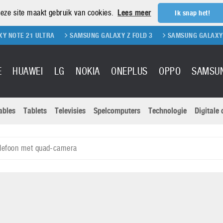
eze site maakt gebruik van cookies.
Lees meer
Ik snap het!
21 ULTRA
SAMSUNG GALAXY Z FOLD 3
SAMSUNG GALAXY Z FLIP 3
E
HUAWEI
LG
NOKIA
ONEPLUS
OPPO
SAMSU
ables
Tablets
Televisies
Spelcomputers
Technologie
Digitale
Actuele nieu
Sony
Panasonic
lefoon met quad-camera
Vivo
Google
onitoren
Tablets
Xiaomi
Microsoft
pvouwbare
Technologie
Canon
Nintendo
elefoons
Televisies
Nikon
S & Software