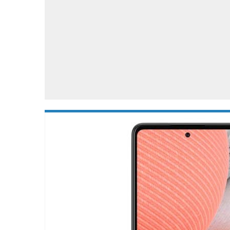
Accessoires
Gratis producten
HTC
Samsung
S
Apps
Hardware
S
Beurzen
Home entertainment
S
Camcorders
Industrie nieuws
S