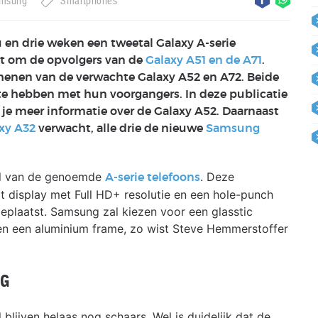
msung
Smartphones
en drie weken een tweetal Galaxy A-serie
t om de opvolgers van de
Galaxy A51 en de A71
.
chenen van de verwachte Galaxy A52 en A72. Beide
 te hebben met hun voorgangers. In deze publicatie
 je meer informatie over de Galaxy A52. Daarnaast
xy A32
verwacht, alle drie de nieuwe
Samsung
el van de genoemde
. Deze
A-serie telefoons
at display met Full HD+ resolutie en een hole-punch
eplaatst. Samsung zal kiezen voor een glasstic
) en een aluminium frame, zo wist Steve Hemmerstoffer
5G
 blijven helaas nog schaars. Wel is duidelijk dat de