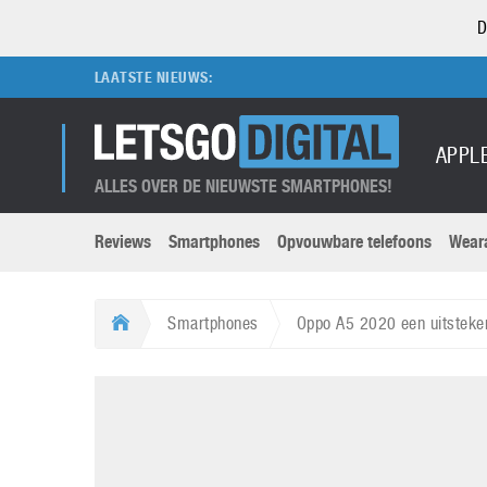
D
LAATSTE NIEUWS:
APPL
ALLES OVER DE NIEUWSTE SMARTPHONES!
Reviews
Smartphones
Opvouwbare telefoons
Wear
Merken submenu
Categorien submenu
Apple
LG
Smartphones
Oppo A5 2020 een uitsteken
Caviar
Motorola
5G
Computer
M
Computermuseum
Nokia
Aanbiedingen
Digitale camera’s
O
Honor
OnePlus
t
Abonnement
DSLR camera’s
Huawei
Oppo
O