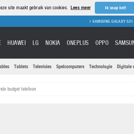
eze site maakt gebruik van cookies.
Lees meer
Ik snap het!
SAMSUNG GALAXY S21 REVIEW
E
HUAWEI
LG
NOKIA
ONEPLUS
OPPO
SAMSU
ables
Tablets
Televisies
Spelcomputers
Technologie
Digitale
Actuele nieu
Sony
Panasonic
de budget telefoon
Vivo
Google
onitoren
Tablets
Xiaomi
Microsoft
pvouwbare
Technologie
Canon
Nintendo
elefoons
Televisies
Nikon
S & Software