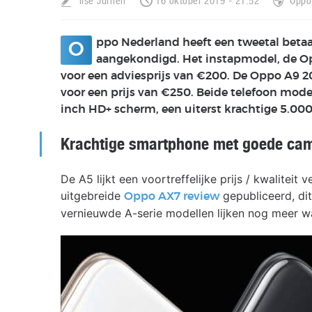
Ilse Jurrien
16 oktober 2019 - 21:52
Oppo
ppo Nederland heeft een tweetal beta
O
aangekondigd. Het instapmodel, de O
voor een adviesprijs van €200. De Oppo A9 202
voor een prijs van €250. Beide telefoon mode
inch HD+ scherm, een uiterst krachtige 5.00
Krachtige smartphone met goede ca
De A5 lijkt een voortreffelijke prijs / kwaliteit
uitgebreide
gepubliceerd, dit
Oppo AX7 review
vernieuwde A-serie modellen lijken nog meer w