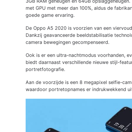
3GB RAM geheugen en 64GB opslaggeheugen. 
met GPU met meer dan 100%, aldus de fabrikant
goede game ervaring.
De Oppo A5 2020 is voorzien van een viervoud
Dankzij geavanceerde beeldstabilisatie techn
camera bewegingen gecompenseerd.
Ook is er een ultra-nachtmodus voorhanden, ev
biedt daarnaast verschillende nieuwe stijl-featu
portretfotografie.
Aan de voorzijde is een 8 megapixel selfie-came
waardoor portretopnames er indrukwekkend uit