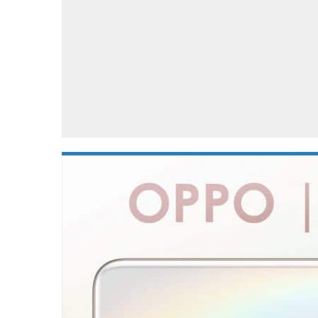
Accessoires
Gratis producten
HTC
Samsung
S
Apps
Hardware
S
Beurzen
Home entertainment
S
Camcorders
Industrie nieuws
S