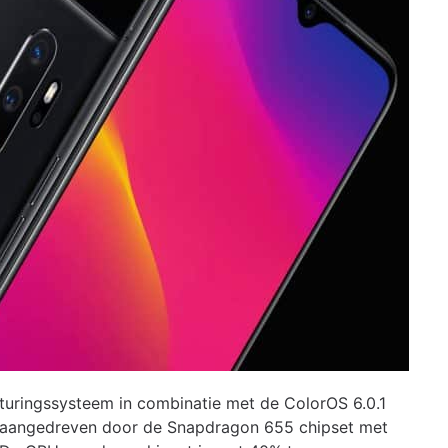
turingssysteem in combinatie met de ColorOS 6.0.1
t aangedreven door de Snapdragon 655 chipset met