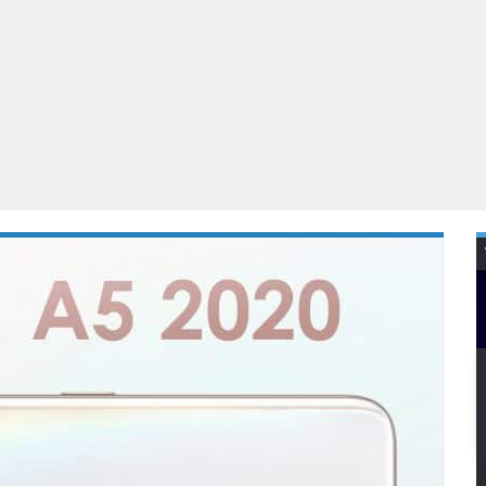
Virtual Reality
Alle merken
Olympus
martphones
Wearables
peakers & HiFi
Alle categorieën
pelcomputers
ysteemcamera’s