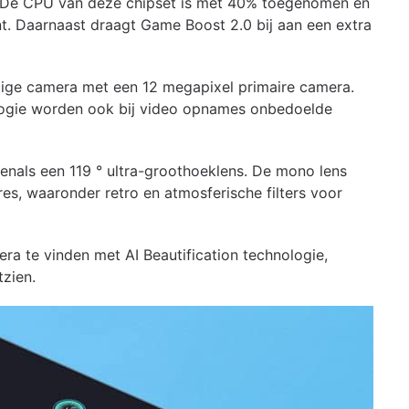
De CPU van deze chipset is met 40% toegenomen en
. Daarnaast draagt Game Boost 2.0 bij aan een extra
ige camera met een 12 megapixel primaire camera.
ologie worden ook bij video opnames onbedoelde
enals een 119 ° ultra-groothoeklens. De mono lens
res, waaronder retro en atmosferische filters voor
ra te vinden met AI Beautification technologie,
zien.