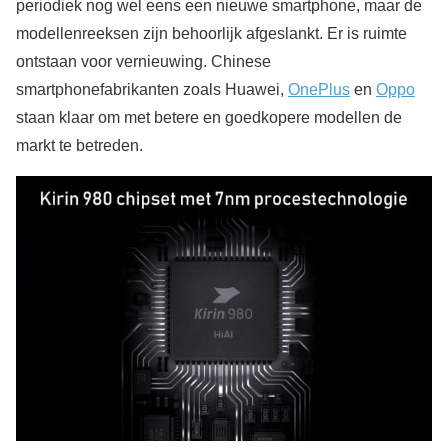
periodiek nog wel eens een nieuwe smartphone, maar de
modellenreeksen zijn behoorlijk afgeslankt. Er is ruimte
ontstaan voor vernieuwing. Chinese
smartphonefabrikanten zoals Huawei,
OnePlus
en
Oppo
staan klaar om met betere en goedkopere modellen de
markt te betreden.