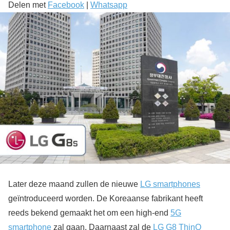
Delen met
Facebook
|
Whatsapp
Later deze maand zullen de nieuwe
LG smartphones
geïntroduceerd worden. De Koreaanse fabrikant heeft
reeds bekend gemaakt het om een high-end
5G
smartphone
zal gaan. Daarnaast zal de
LG G8 ThinQ