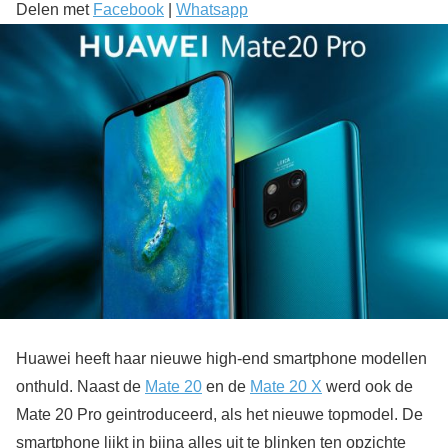
Delen met
Facebook
|
Whatsapp
Huawei heeft haar nieuwe high-end smartphone modellen
onthuld. Naast de
Mate 20
en de
Mate 20 X
werd ook de
Mate 20 Pro geintroduceerd, als het nieuwe topmodel. De
smartphone lijkt in bijna alles uit te blinken ten opzichte