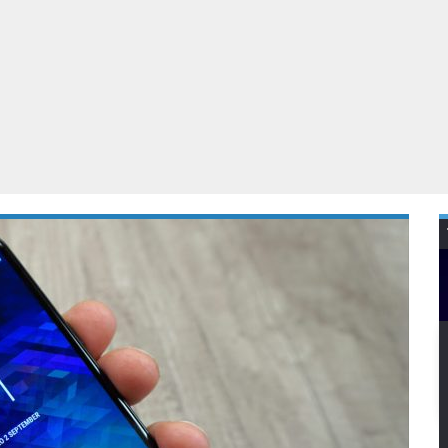
Virtual Reality
Alle merken
Olympus
martphones
Wearables
peakers & HiFi
Alle categorieën
pelcomputers
ysteemcamera’s