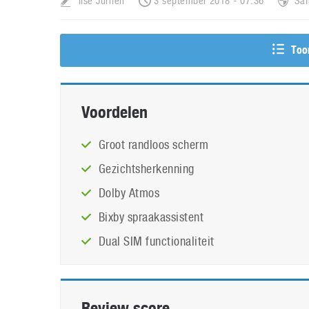
Ilse Jurrien
3 september 2018 - 07:36
Sa
Too
Score
Voordelen
Groot randloos scherm
Gezichtsherkenning
Dolby Atmos
Bixby spraakassistent
Dual SIM functionaliteit
Review score