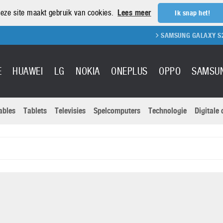
eze site maakt gebruik van cookies.
Lees meer
Ik snap het!
SAMSUNG GALAXY S21 REVIEW
E
HUAWEI
LG
NOKIA
ONEPLUS
OPPO
SAMSU
ables
Tablets
Televisies
Spelcomputers
Technologie
Digitale
Actuele nieu
Sony
Panasonic
Vivo
Google
onitoren
Tablets
Xiaomi
Microsoft
pvouwbare
Technologie
Canon
Nintendo
elefoons
Televisies
Nikon
S & Software