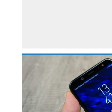
Accessoires
Gratis producten
HTC
Samsung
S
Apps
Hardware
S
Beurzen
Home entertainment
S
Camcorders
Industrie nieuws
S