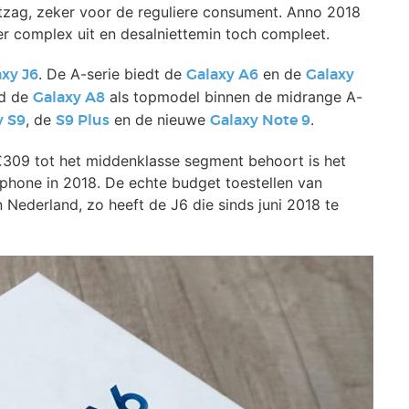
itzag, zeker voor de reguliere consument. Anno 2018
er complex uit en desalniettemin toch compleet.
. De A-serie biedt de
en de
axy J6
Galaxy A6
Galaxy
nd de
als topmodel binnen de midrange A-
Galaxy A8
, de
en de nieuwe
.
y S9
S9 Plus
Galaxy Note 9
€309 tot het middenklasse segment behoort is het
hone in 2018. De echte budget toestellen van
 Nederland, zo heeft de J6 die sinds juni 2018 te