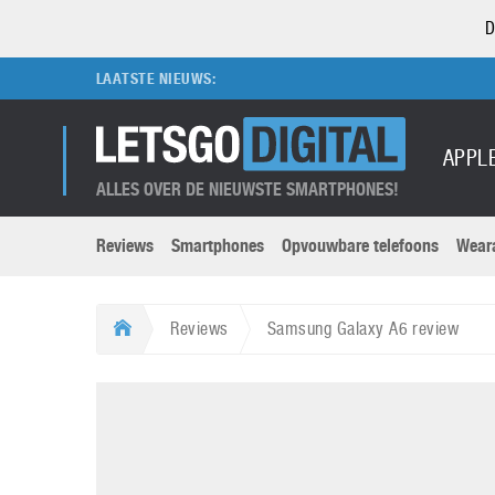
D
LAATSTE NIEUWS:
APPL
ALLES OVER DE NIEUWSTE SMARTPHONES!
Reviews
Smartphones
Opvouwbare telefoons
Wear
Merken submenu
Categorien submenu
Apple
LG
Reviews
Samsung Galaxy A6 review
Caviar
Motorola
5G
Computer
M
Computermuseum
Nokia
Aanbiedingen
Digitale camera’s
O
Honor
OnePlus
t
Abonnement
DSLR camera’s
Huawei
Oppo
O