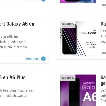
Sma
rt Galaxy A6 en
Ga
NIEUWS
Sam
A6 
ijn officieel
dez
dt de goedkoopste
en dubbele camera.
Sma
Lees meer
 en A6 Plus
Sa
NIEUWS
ge
 telefoons klaar staan
De 
e inmiddels van de
ont
?
And