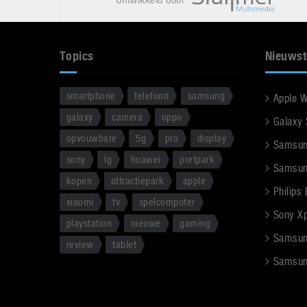
Topics
Nieuwst
smartphone
telefoon
samsung
Apple 
galaxy
camera
oppo
Galaxy
opvouwbare
5g
pro
display
Samsun
sony
lg
huawei
pretpark
Samsun
kopen
attractiepark
apple
Philips
xiaomi
tv
spelcomputer
Sony Xpe
playstation
nieuwe
gaming
Samsun
review
tablet
Samsun