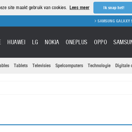
eze site maakt gebruik van cookies.
Lees meer
Ik snap het!
SAMSUNG GALAXY S21 R
E
HUAWEI
LG
NOKIA
ONEPLUS
OPPO
SAMSU
ables
Tablets
Televisies
Spelcomputers
Technologie
Digitale
Actuele nieu
Sony
Panasonic
Vivo
Google
onitoren
Tablets
Xiaomi
Microsoft
pvouwbare
Technologie
Canon
Nintendo
elefoons
Televisies
Nikon
S & Software