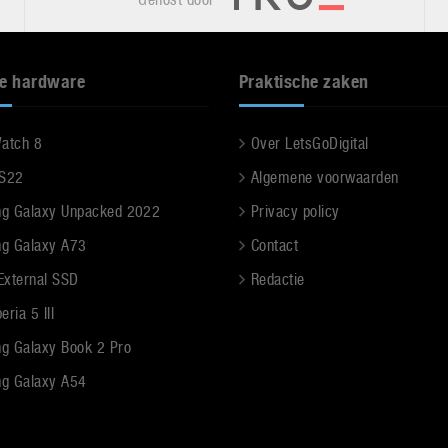
e hardware
Praktische zaken
Watch 8
Over LetsGoDigital
 S22
Algemene voorwaarden
g Galaxy Unpacked 2022
Privacy policy
g Galaxy A73
Contact
 External SSD
Redactie
ria 5 III
g Galaxy Book 2 Pro
g Galaxy A54