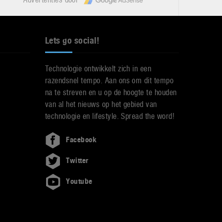
Lets go social!
Technologie ontwikkelt zich in een
razendsnel tempo. Aan ons om dit tempo
na te streven en u op de hoogte te houden
van al het nieuws op het gebied van
technologie en lifestyle. Spread the word!
Facebook
Twitter
Youtube