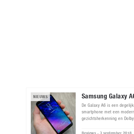
Accessoires
Gratis producten
HTC
Samsung
S
Apps
Hardware
S
Beurzen
Home entertainment
S
Camcorders
Industrie nieuws
S
Samsung Galaxy A
NIEUWS
De Galaxy A6 is een degelij
smartphone met een modern
gezichtsherkenning en Dolb
Reviews - 3 september 2018