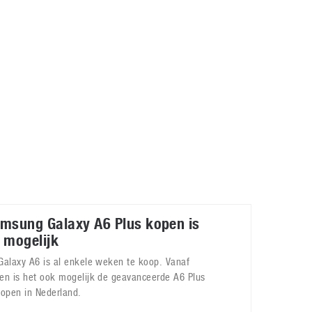
Galaxy
11 augustus 2025
Robot tentoonstelling van Chriet Titulaer in
Bonami Museum
25 oktober 2024
msung Galaxy A6 Plus kopen is
 mogelijk
Galaxy A6 is al enkele weken te koop. Vanaf
en is het ook mogelijk de geavanceerde A6 Plus
kopen in Nederland.