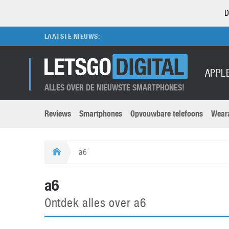
D
LAATSTE NIEUWS:
APPL
ALLES OVER DE NIEUWSTE SMARTPHONES!
Reviews
Smartphones
Opvouwbare telefoons
Wear
Merken submenu
Categorien submenu
Apple
LG
a6
Caviar
Motorola
5G
Computer
M
a6
Computermuseum
Nokia
Aanbiedingen
Digitale camera’s
O
Ontdek alles over a6
Honor
OnePlus
t
Abonnement
DSLR camera’s
Huawei
Oppo
O