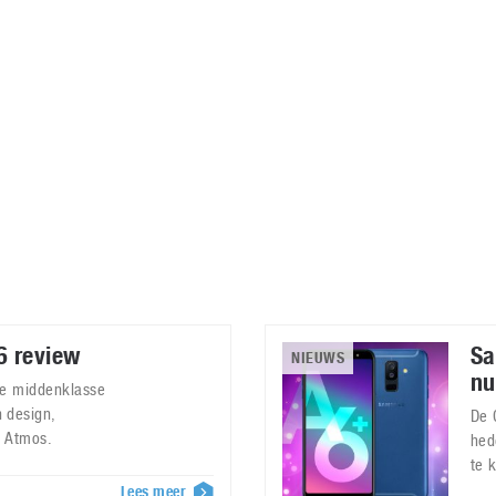
Virtual Reality
Alle merken
Olympus
martphones
Wearables
peakers & HiFi
Alle categorieën
pelcomputers
ysteemcamera’s
6 review
Sa
NIEUWS
nu
ke middenklasse
 design,
De 
y Atmos.
hed
te 
Lees meer