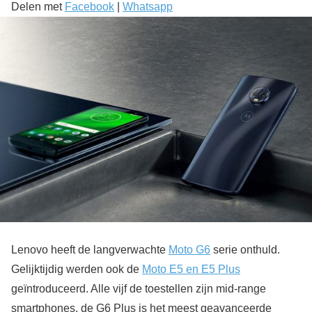
Delen met
Facebook
|
Whatsapp
Lenovo heeft de langverwachte
Moto G6
serie onthuld.
Gelijktijdig werden ook de
Moto E5 en E5 Plus
geïntroduceerd. Alle vijf de toestellen zijn mid-range
smartphones, de G6 Plus is het meest geavanceerde