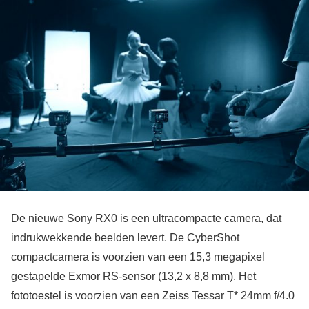
De nieuwe Sony RX0 is een ultracompacte camera, dat
indrukwekkende beelden levert. De CyberShot
compactcamera is voorzien van een 15,3 megapixel
gestapelde Exmor RS-sensor (13,2 x 8,8 mm). Het
fototoestel is voorzien van een Zeiss Tessar T* 24mm f/4.0