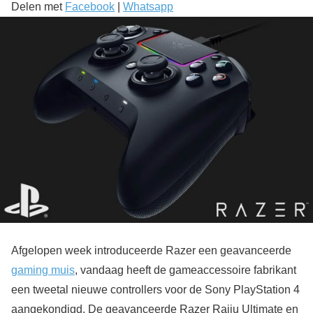
Delen met
Facebook
|
Whatsapp
Afgelopen week introduceerde Razer een geavanceerde
gaming muis
, vandaag heeft de gameaccessoire fabrikant
een tweetal nieuwe controllers voor de Sony PlayStation 4
aangekondigd. De geavanceerde Razer Raiju Ultimate en