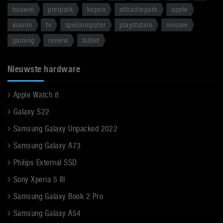
huawei
pretpark
kopen
attractiepark
apple
xiaomi
tv
spelcomputer
playstation
nieuwe
gaming
review
tablet
Nieuwste hardware
Apple Watch 8
Galaxy S22
Samsung Galaxy Unpacked 2022
Samsung Galaxy A73
Philips External SSD
Sony Xperia 5 III
Samsung Galaxy Book 2 Pro
Samsung Galaxy A54