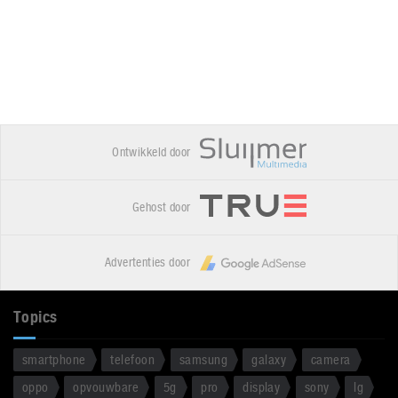
Ontwikkeld door
Gehost door
Advertenties door
Topics
smartphone
telefoon
samsung
galaxy
camera
oppo
opvouwbare
5g
pro
display
sony
lg