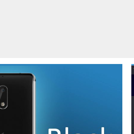
Virtual Reality
Alle merken
Olympus
martphones
Wearables
peakers & HiFi
Alle categorieën
pelcomputers
ysteemcamera’s