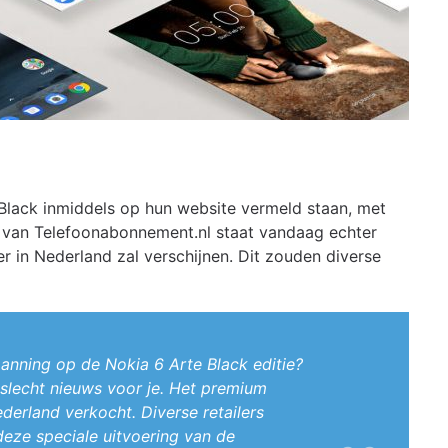
 Black inmiddels op hun website vermeld staan, met
te van Telefoonabonnement.nl staat vandaag echter
 in Nederland zal verschijnen. Dit zouden diverse
anning op de Nokia 6 Arte Black editie?
slecht nieuws voor je. Het premium
ederland verkocht. Diverse retailers
eze speciale uitvoering van de