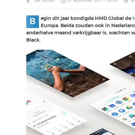
Ilse Jurrien
27 september 2017 - 20:41
No
egin dit jaar kondigde HMD Global de
N
B
Europa. Beide zouden ook in Nederland
anderhalve maand verkrijgbaar is, wachten w
Black.