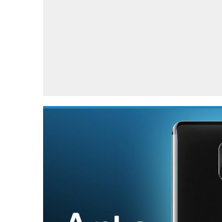
Accessoires
Gratis producten
HTC
Samsung
S
Apps
Hardware
S
Beurzen
Home entertainment
S
Camcorders
Industrie nieuws
S