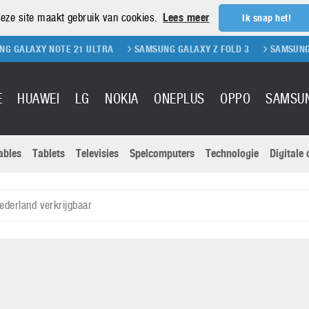
eze site maakt gebruik van cookies.
Lees meer
Ik snap het!
NOTE 21 ULTRA
SAMSUNG GALAXY Z FOLD 3
SAMSUNG GALAXY Z 
E
HUAWEI
LG
NOKIA
ONEPLUS
OPPO
SAMSU
ables
Tablets
Televisies
Spelcomputers
Technologie
Digitale
Actuele nieu
Sony
Panasonic
Nederland verkrijgbaar
Vivo
Google
onitoren
Tablets
Xiaomi
Microsoft
pvouwbare
Technologie
Canon
Nintendo
elefoons
Televisies
Nikon
S & Software