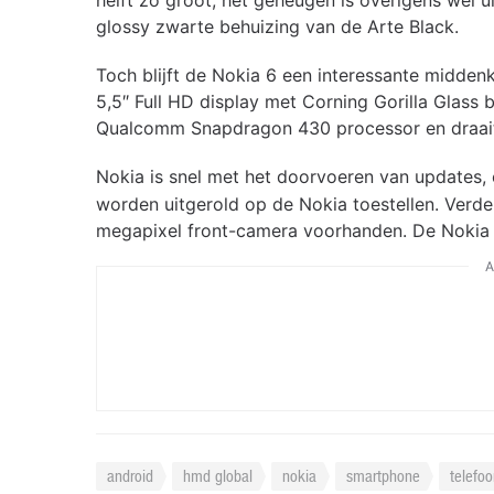
helft zo groot, het geheugen is overigens wel ui
glossy zwarte behuizing van de Arte Black.
Toch blijft de Nokia 6 een interessante midden
5,5″ Full HD display met Corning Gorilla Glas
Qualcomm Snapdragon 430 processor en draait
Nokia is snel met het doorvoeren van updates,
worden uitgerold op de Nokia toestellen. Verd
megapixel front-camera voorhanden. De Nokia 6
A
android
hmd global
nokia
smartphone
telefo