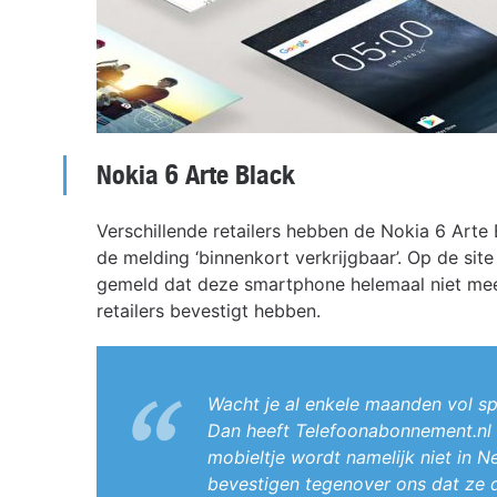
Nokia 6 Arte Black
Verschillende retailers hebben de Nokia 6 Arte
de melding ‘binnenkort verkrijgbaar’. Op de si
gemeld dat deze smartphone helemaal niet meer
retailers bevestigt hebben.
Wacht je al enkele maanden vol sp
Dan heeft Telefoonabonnement.nl 
mobieltje wordt namelijk niet in N
bevestigen tegenover ons dat ze d