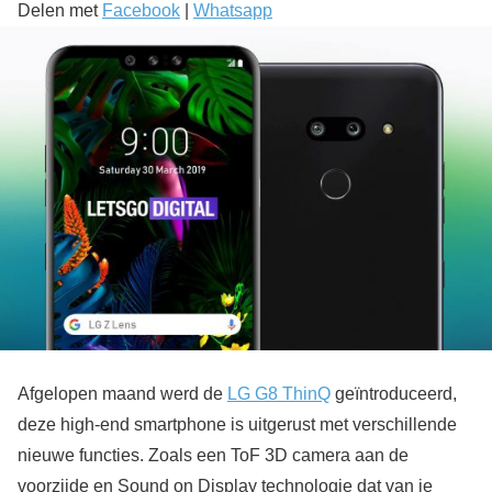
Delen met
Facebook
|
Whatsapp
Afgelopen maand werd de
LG G8 ThinQ
geïntroduceerd,
deze high-end smartphone is uitgerust met verschillende
nieuwe functies. Zoals een ToF 3D camera aan de
voorzijde en Sound on Display technologie dat van je