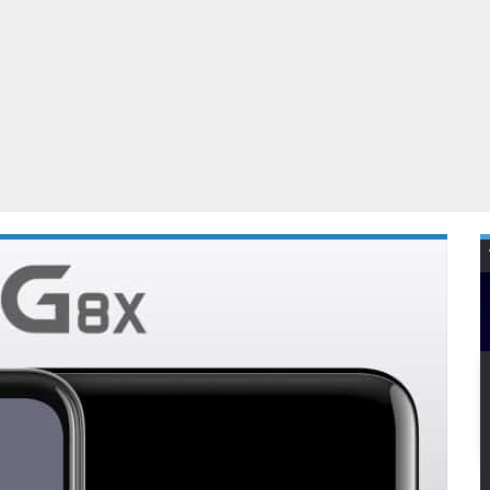
Virtual Reality
Alle merken
Olympus
martphones
Wearables
peakers & HiFi
Alle categorieën
pelcomputers
ysteemcamera’s