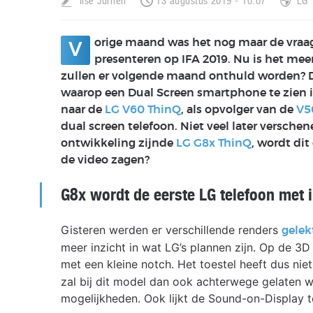
Ilse Jurrien
13 augustus 2019 - 10:07
LG
orige maand was het nog maar de vraa
V
presenteren op IFA 2019. Nu is het mee
zullen er volgende maand onthuld worden? D
waarop een Dual Screen smartphone te zien i
naar de
LG V60 ThinQ
, als opvolger van de
V5
dual screen telefoon. Niet veel later versche
ontwikkeling zijnde
LG G8x ThinQ
, wordt di
de video zagen?
G8x wordt de eerste LG telefoon met 
Gisteren werden er verschillende renders
gelek
meer inzicht in wat LG’s plannen zijn. Op de 3D
met een kleine notch. Het toestel heeft dus niet
zal bij dit model dan ook achterwege gelaten w
mogelijkheden. Ook lijkt de Sound-on-Display t