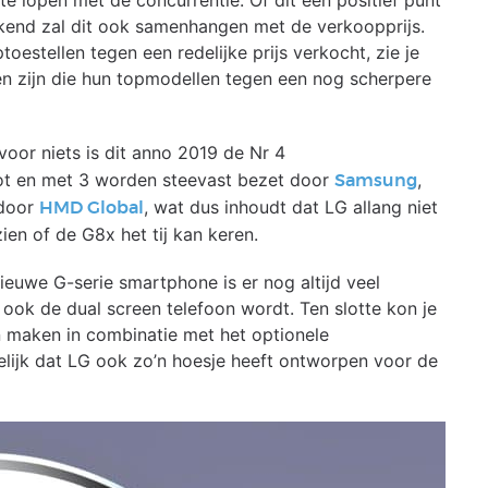
te lopen met de concurrentie. Of dit een positief punt
ekend zal dit ook samenhangen met de verkoopprijs.
oestellen tegen een redelijke prijs verkocht, zie je
en zijn die hun topmodellen tegen een nog scherpere
voor niets is dit anno 2019 de Nr 4
ot en met 3 worden steevast bezet door
,
Samsung
 door
, wat dus inhoudt dat LG allang niet
HMD Global
en of de G8x het tij kan keren.
ieuwe G-serie smartphone is er nog altijd veel
t ook de dual screen telefoon wordt. Ten slotte kon je
n maken in combinatie met het optionele
elijk dat LG ook zo’n hoesje heeft ontworpen voor de