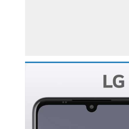
Accessoires
Gratis producten
HTC
Samsung
S
Apps
Hardware
S
Beurzen
Home entertainment
S
Camcorders
Industrie nieuws
S