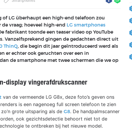
Smartphones
g of LG überhaupt een high-end telefoon zou
r de vraag; hoeveel high-end
LG smartphones
e fabrikant toonde een teaser video op YouTube
s. Vanzelfsprekend gingen de gedachten direct uit
0 ThinQ
, die begin dit jaar geïntroduceerd werd als
nen er echter ook geruchten over een in
t dan de smartphone met twee schermen die we op
in-display vingerafdrukscanner
van de vermeende LG G8x, deze foto’s geven ons
t
 renders is een nagenoeg full screen telefoon te zien
 zo’n grote uitsparing als de
. De handpalmscanner
G8
orden, ook gezichtsdetectie behoort niet tot de
echnologie te ontbreken bij het nieuwe model.