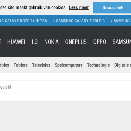
eze site maakt gebruik van cookies.
Lees meer
Ik snap het!
 NOTE 21 ULTRA
SAMSUNG GALAXY Z FOLD 3
SAMSUNG GALAXY Z
E
HUAWEI
LG
NOKIA
ONEPLUS
OPPO
SAMSU
ables
Tablets
Televisies
Spelcomputers
Technologie
Digitale
Actuele nieu
Sony
Panasonic
gelekt
Vivo
Google
onitoren
Tablets
Xiaomi
Microsoft
pvouwbare
Technologie
Canon
Nintendo
elefoons
Televisies
Nikon
S & Software