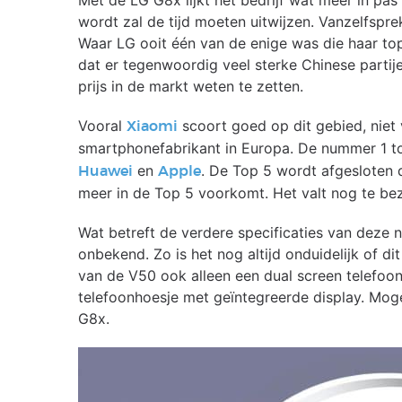
Met de LG G8x lijkt het bedrijf wat meer in pas 
wordt zal de tijd moeten uitwijzen. Vanzelfspr
Waar LG ooit één van de enige was die haar topt
dat er tegenwoordig veel sterke Chinese partij
prijs in de markt weten te zetten.
Vooral
scoort goed op dit gebied, niet 
Xiaomi
smartphonefabrikant in Europa. De nummer 1 t
en
. De Top 5 wordt afgesloten
Huawei
Apple
meer in de Top 5 voorkomt. Het valt nog te bezi
Wat betreft de verdere specificaties van deze n
onbekend. Zo is het nog altijd onduidelijk of di
van de V50 ook alleen een dual screen telefoo
telefoonhoesje met geïntegreerde display. Mog
G8x.