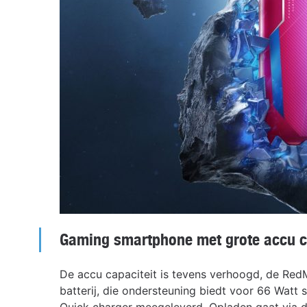
Gaming smartphone met grote accu c
De accu capaciteit is tevens verhoogd, de Re
batterij, die ondersteuning biedt voor 66 Watt