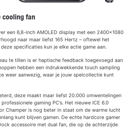
 cooling fan
over een 6,8-inch AMOLED display met een 2400×1080
erhoogd naar maar liefst 165 Hertz – oftewel het
eze specificaties kun je elke actie game aan.
au te tillen is er haptische feedback toegevoegd aan
knoppen hebben een indrukwekkende touch sampling
e weer aanwezig, waar je jouw spelcollectie kunt
eterd, deze maakt maar liefst 20.000 omwentelingen
n professionele gaming PC’s. Het nieuwe ICE 6.0
r Champer is nog beter in staat om de warme lucht
enlang kunt blijven gamen. De echte hardcore gamer
Dock accessoire met dual fan, die op de achterzijde