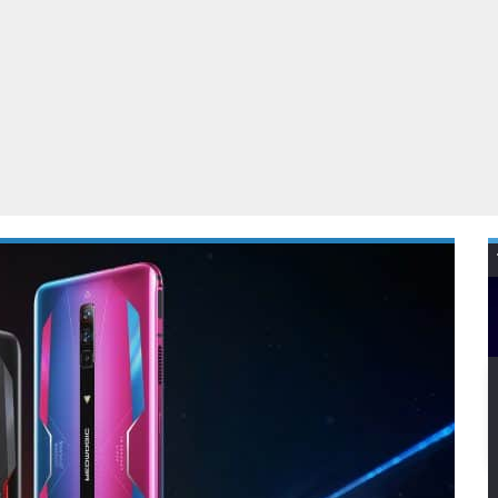
Virtual Reality
Alle merken
Olympus
martphones
Wearables
peakers & HiFi
Alle categorieën
pelcomputers
ysteemcamera’s