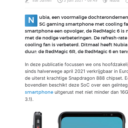
Ilse Jurrien
3 juni 2021 - 09:49
Nubia
ubia, een voormalige dochterondernem
N
5G gaming smartphone met cooling fan
smartphone een opvolger, de RedMagic 6 is n
met de nodige verbeteringen. De refresh-rat
cooling fan is verbeterd. Ditmaal heeft Nubi
duur: de RedMagic 6R, de RedMagic 6 en tens
In deze publicatie focussen we ons hoofdzakel
sinds halverwege april 2021 verkrijgbaar in E
de uiterst krachtige Snapdragon 888 chipset. Ee
bovendien beschikt deze SoC over een geïnt
uitgerust met niet minder dan 1
smartphone
3.1).