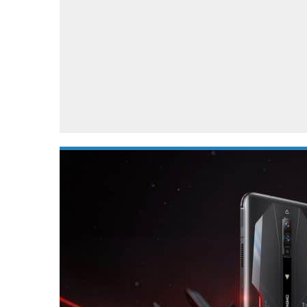
Accessoires
Gratis producten
HTC
Samsung
S
Apps
Hardware
S
Beurzen
Home entertainment
S
Camcorders
Industrie nieuws
S