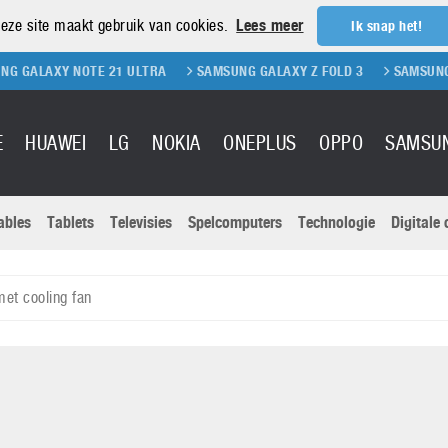
eze site maakt gebruik van cookies.
Lees meer
Ik snap het!
 NOTE 21 ULTRA
SAMSUNG GALAXY Z FOLD 3
SAMSUNG GALAXY Z 
E
HUAWEI
LG
NOKIA
ONEPLUS
OPPO
SAMSU
ables
Tablets
Televisies
Spelcomputers
Technologie
Digitale
Actuele nieu
Sony
Panasonic
et cooling fan
Vivo
Google
onitoren
Tablets
Xiaomi
Microsoft
pvouwbare
Technologie
Canon
Nintendo
elefoons
Televisies
Nikon
S & Software