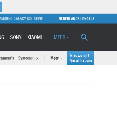
NG GALAXY S21 REVIEW
SAMSUNG GALAXY S21, S21 PLUS EN S21 ULT
NEDERLANDS
|
ENGELS
NG
SONY
XIAOMI
MEER
Nieuws tip?
 camera’s
Systeemcamera’s
Meer
Actuele nieuwsberichten
Vertel het ons
Samsung Unpacked 2022: Galaxy
wsberichten
Z Fold 4 en Galaxy Z Flip 4
26 juli 2022
Waarom voelt je smartphone soms sneller ‘vol’
dan vroeger?
Google Pixel 7 Pro
9 juni 2026
2 maart 2022
Samsung S25: dit moet je weten over de nieuwe