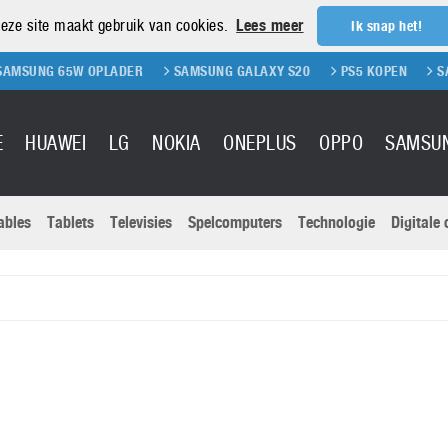
eze site maakt gebruik van cookies.
Lees meer
Ik snap het!
UNG 65W OPLADER
SAMSUNG GALAXY S20
PS5 KOPEN
SAMSU
E
HUAWEI
LG
NOKIA
ONEPLUS
OPPO
SAMSU
ables
Tablets
Televisies
Spelcomputers
Technologie
Digitale
Actuele nieu
Sony
Panasonic
Vivo
Google
onitoren
Tablets
Xiaomi
Microsoft
pvouwbare
Technologie
Canon
Nintendo
elefoons
Televisies
Nikon
S & Software