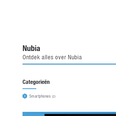
Accessoires
Gratis producten
HTC
Samsung
S
Apps
Hardware
S
Beurzen
Home entertainment
S
Camcorders
Industrie nieuws
S
Nubia
Ontdek alles over Nubia
Categorieën
Smartphones
(2)