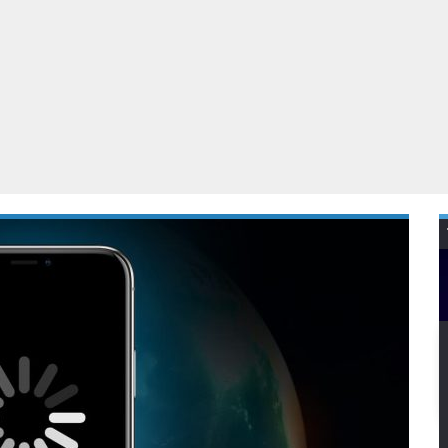
Virtual Reality
Alle merken
Olympus
martphones
Wearables
peakers & HiFi
Alle categorieën
pelcomputers
ysteemcamera’s