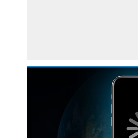
Accessoires
Gratis producten
HTC
Samsung
S
Apps
Hardware
S
Beurzen
Home entertainment
S
Camcorders
Industrie nieuws
S