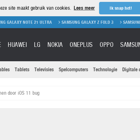
eze site maakt gebruik van cookies.
Lees meer
Ik snap het!
NOTE 21 ULTRA
SAMSUNG GALAXY Z FOLD 3
SAMSUNG GALAXY Z F
E
HUAWEI
LG
NOKIA
ONEPLUS
OPPO
SAMSU
ables
Tablets
Televisies
Spelcomputers
Technologie
Digitale
Actuele nieu
Sony
Panasonic
emen door iOS 11 bug
Vivo
Google
onitoren
Tablets
Xiaomi
Microsoft
pvouwbare
Technologie
Canon
Nintendo
elefoons
Televisies
Nikon
S & Software