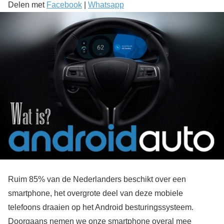
Delen met
Facebook
|
Whatsapp
Ruim 85% van de Nederlanders beschikt over een
smartphone, het overgrote deel van deze mobiele
telefoons draaien op het Android besturingssysteem.
Doorgaans nemen we onze smartphone overal mee