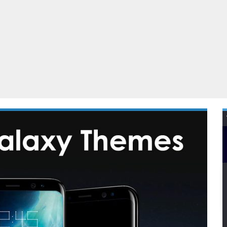
Virtual Reality
Alle merken
Olympus
martphones
Wearables
peakers & HiFi
Alle categorieën
pelcomputers
ysteemcamera’s