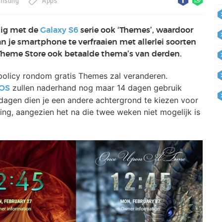
msung
Apps
dig met de
Galaxy S6
serie ook ‘Themes’, waardoor
 je smartphone te verfraaien met allerlei soorten
Theme Store ook betaalde thema’s van derden.
olicy rondom gratis Themes zal veranderen.
zullen naderhand nog maar 14 dagen gebruik
 OS
dagen dien je een andere achtergrond te kiezen voor
ing, aangezien het na die twee weken niet mogelijk is