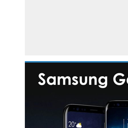
Accessoires
Gratis producten
HTC
Samsung
S
Apps
Hardware
S
Beurzen
Home entertainment
S
Camcorders
Industrie nieuws
S