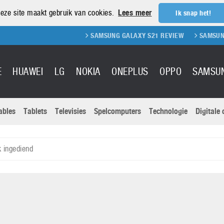
eze site maakt gebruik van cookies.
Lees meer
Ik snap het!
SAMSUNG GALAXY S21 REVIEW
SAMSUNG GALAXY S21
E
HUAWEI
LG
NOKIA
ONEPLUS
OPPO
SAMSU
ables
Tablets
Televisies
Spelcomputers
Technologie
Digitale
Actuele nieu
Sony
Panasonic
 ingediend
Vivo
Google
onitoren
Tablets
Xiaomi
Microsoft
pvouwbare
Technologie
Canon
Nintendo
elefoons
Televisies
Nikon
S & Software