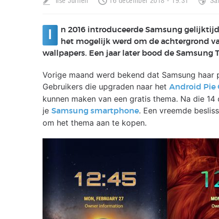
Ilse Jurrien
16 december 2018 - 19:31
Sa
n 2016 introduceerde Samsung gelijktij
I
het mogelijk werd om de achtergrond van
wallpapers. Een jaar later bood de Samsung 
Vorige maand werd bekend dat Samsung haar p
Gebruikers die upgraden naar het
Android Pie
kunnen maken van een gratis thema. Na die 14 
je
. Een vreemde besliss
Samsung smartphone
om het thema aan te kopen.