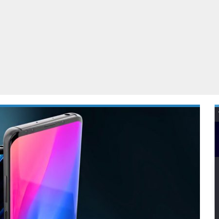
Virtual Reality
Alle merken
Olympus
martphones
Wearables
peakers & HiFi
Alle categorieën
pelcomputers
ysteemcamera’s