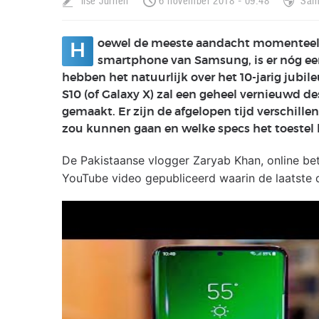
Ilse Jurrien
6 november 2018 - 09:48
Sam
oewel de meeste aandacht momenteel 
H
smartphone van Samsung, is er nóg ee
hebben het natuurlijk over het 10-jarig jubi
S10 (of Galaxy X) zal een geheel vernieuwd de
gemaakt. Er zijn de afgelopen tijd verschill
zou kunnen gaan en welke specs het toestel k
De Pakistaanse vlogger Zaryab Khan, online be
YouTube video gepubliceerd waarin de laatste 