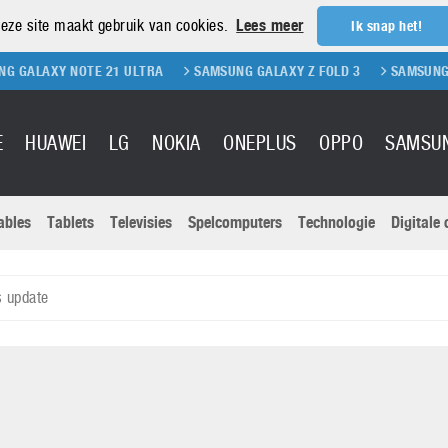
eze site maakt gebruik van cookies.
Lees meer
Ik snap het!
NOTE 21 ULTRA
SAMSUNG GALAXY Z FOLD 3
SAMSUNG GALAXY Z 
E
HUAWEI
LG
NOKIA
ONEPLUS
OPPO
SAMSU
ables
Tablets
Televisies
Spelcomputers
Technologie
Digitale
Actuele nieu
Sony
Panasonic
 update
Vivo
Google
onitoren
Tablets
Xiaomi
Microsoft
pvouwbare
Technologie
Canon
Nintendo
elefoons
Televisies
Nikon
S & Software