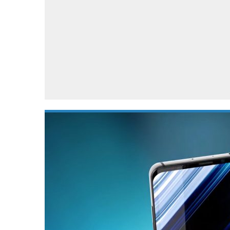
Accessoires
Gratis producten
HTC
Samsung
S
Apps
Hardware
S
Beurzen
Home entertainment
S
Camcorders
Industrie nieuws
S