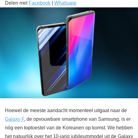
Delen met
Facebook
|
Whatsapp
Hoewel de meeste aandacht momenteel uitgaat naar de
Galaxy F
, de opvouwbare smartphone van Samsung, is er
nóg een toptoestel van de Koreanen op komst. We hebben
het natuurlijk over het 10-jarig jubileummodel uit de Galaxy