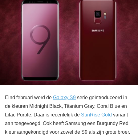
Eind februari werd de
Galaxy S9
serie geïntroduceerd in
de kleuren Midnight Black, Titanium Gray, Coral Blue en
Lilac Purple. Daar is recentelijk de
SunRise Gold
variant
aan toegevoegd. Ook heeft Samsung een Burgundy Red
kleur aangekondigd voor zowel de S9 als zijn grote broer,