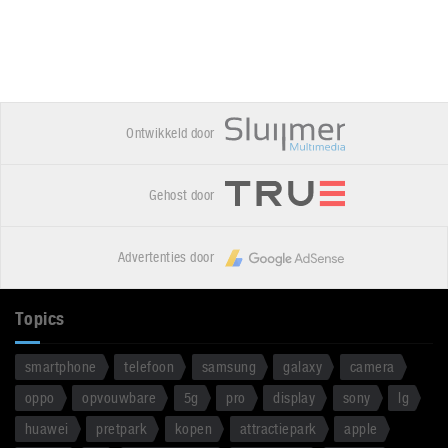
Ontwikkeld door
Gehost door
Advertenties door
Topics
smartphone
telefoon
samsung
galaxy
camera
oppo
opvouwbare
5g
pro
display
sony
lg
huawei
pretpark
kopen
attractiepark
apple