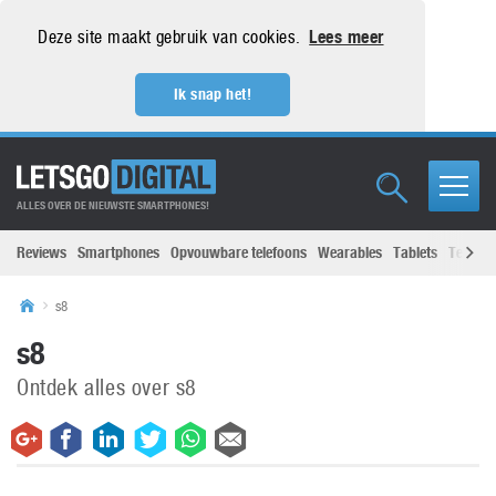
Deze site maakt gebruik van cookies.
Lees meer
Ik snap het!
ALLES OVER DE NIEUWSTE SMARTPHONES!
Reviews
Smartphones
Opvouwbare telefoons
Wearables
Tablets
Televisi
s8
s8
Ontdek alles over s8