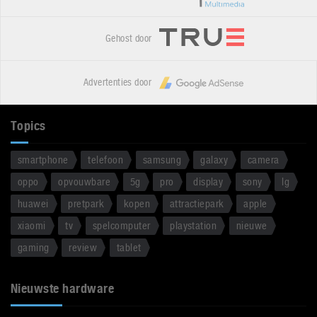
Gehost door
Advertenties door
Topics
smartphone
telefoon
samsung
galaxy
camera
oppo
opvouwbare
5g
pro
display
sony
lg
huawei
pretpark
kopen
attractiepark
apple
xiaomi
tv
spelcomputer
playstation
nieuwe
gaming
review
tablet
Nieuwste hardware