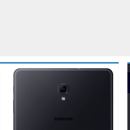
Virtual Reality
Alle merken
Olympus
martphones
Wearables
peakers & HiFi
Alle categorieën
pelcomputers
ysteemcamera’s