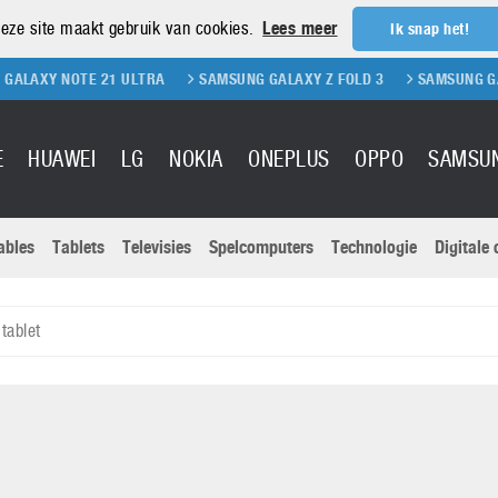
eze site maakt gebruik van cookies.
Lees meer
Ik snap het!
TE 21 ULTRA
SAMSUNG GALAXY Z FOLD 3
SAMSUNG GALAXY Z FLI
E
HUAWEI
LG
NOKIA
ONEPLUS
OPPO
SAMSU
ables
Tablets
Televisies
Spelcomputers
Technologie
Digitale
Actuele nieu
Sony
Panasonic
tablet
Vivo
Google
onitoren
Tablets
Xiaomi
Microsoft
pvouwbare
Technologie
Canon
Nintendo
elefoons
Televisies
Nikon
S & Software