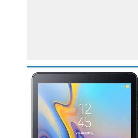
Accessoires
Gratis producten
HTC
Samsung
S
Apps
Hardware
S
Beurzen
Home entertainment
S
Camcorders
Industrie nieuws
S