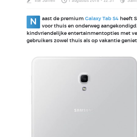
Ilse Jurrien
1 augustus 2018 - 22:31
Sam
aast de premium
Galaxy Tab S4
heeft S
N
voor thuis en onderweg aangekondigd
kindvriendelijke entertainmentopties met ve
gebruikers zowel thuis als op vakantie geni