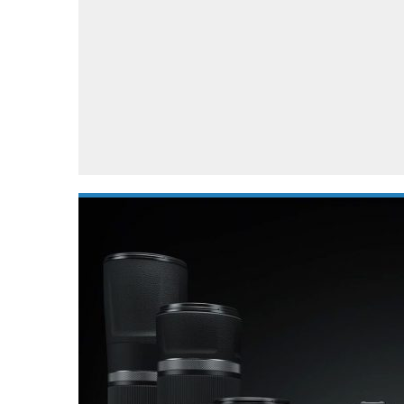
Accessoires
Gratis producten
HTC
Samsung
S
Apps
Hardware
S
Beurzen
Home entertainment
S
Camcorders
Industrie nieuws
S