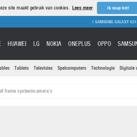
eze site maakt gebruik van cookies.
Lees meer
Ik snap het!
SAMSUNG GALAXY S21 REVIEW
E
HUAWEI
LG
NOKIA
ONEPLUS
OPPO
SAMSU
ables
Tablets
Televisies
Spelcomputers
Technologie
Digitale
Actuele nieu
Sony
Panasonic
ull frame systeemcamera’s
Vivo
Google
onitoren
Tablets
Xiaomi
Microsoft
pvouwbare
Technologie
Canon
Nintendo
elefoons
Televisies
Nikon
S & Software