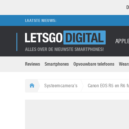
D
LAATSTE NIEUWS:
APPL
ALLES OVER DE NIEUWSTE SMARTPHONES!
Reviews
Smartphones
Opvouwbare telefoons
Wear
Merken submenu
Categorien submenu
Apple
LG
Systeemcamera's
Canon EOS R5 en R6 f
Caviar
Motorola
5G
Computer
M
Computermuseum
Nokia
Aanbiedingen
Digitale camera’s
O
Honor
OnePlus
t
Abonnement
DSLR camera’s
Huawei
Oppo
O