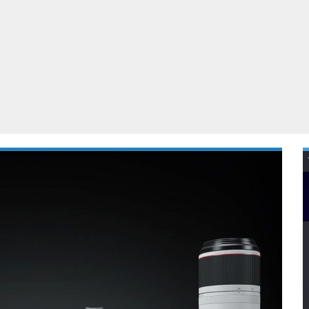
Virtual Reality
Alle merken
Olympus
martphones
Wearables
peakers & HiFi
Alle categorieën
pelcomputers
ysteemcamera’s