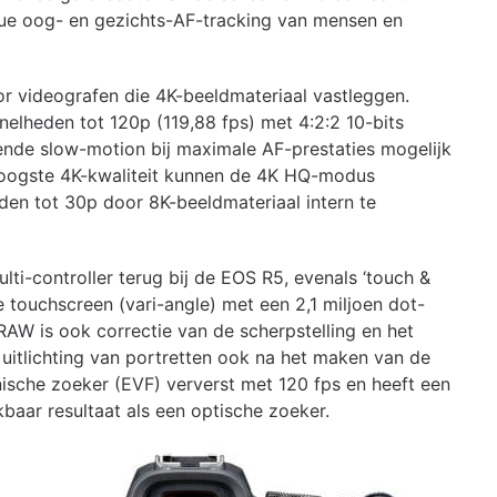
nue oog- en gezichts-AF-tracking van mensen en
 videografen die 4K-beeldmateriaal vastleggen.
nelheden tot 120p (119,88 fps) met 4:2:2 10-bits
iende slow-motion bij maximale AF-prestaties mogelijk
erhoogste 4K-kwaliteit kunnen de 4K HQ-modus
den tot 30p door 8K-beeldmateriaal intern te
ti-controller terug bij de EOS R5, evenals ‘touch &
 touchscreen (vari-angle) met een 2,1 miljoen dot-
RAW is ook correctie van de scherpstelling en het
uitlichting van portretten ook na het maken van de
ische zoeker (EVF) ververst met 120 fps en heeft een
kbaar resultaat als een optische zoeker.