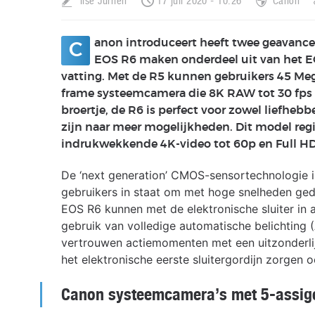
Ilse Jurrien
17 juli 2020 - 10:26
Canon
anon introduceert heeft twee geavance
C
EOS R6 maken onderdeel uit van het 
vatting. Met de R5 kunnen gebruikers 45 Megapi
frame systeemcamera die 8K RAW tot 30 fps e
broertje, de R6 is perfect voor zowel liefhebb
zijn naar meer mogelijkheden. Dit model regi
indrukwekkende 4K-video tot 60p en Full HD
De ‘next generation’ CMOS-sensortechnologie 
gebruikers in staat om met hoge snelheden ge
EOS R6 kunnen met de elektronische sluiter in a
gebruik van volledige automatische belichting 
vertrouwen actiemomenten met een uitzonderlij
het elektronische eerste sluitergordijn zorgen 
Canon systeemcamera’s met 5-assige 