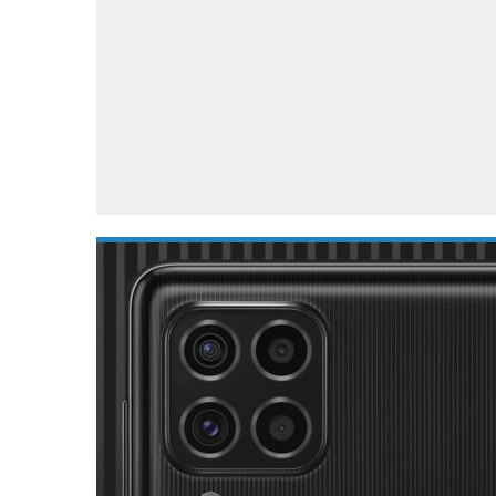
Accessoires
Gratis producten
HTC
Samsung
S
Apps
Hardware
S
Beurzen
Home entertainment
S
Camcorders
Industrie nieuws
S