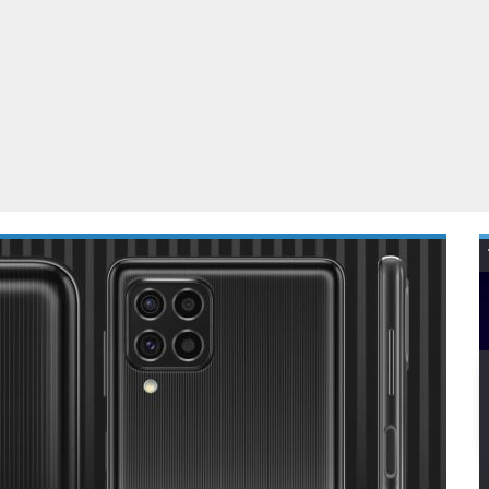
Virtual Reality
Alle merken
Olympus
martphones
Wearables
peakers & HiFi
Alle categorieën
pelcomputers
ysteemcamera’s