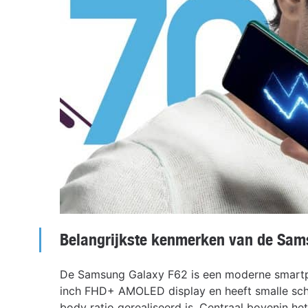
Belangrijkste kenmerken van de Sa
De Samsung Galaxy F62 is een moderne smartpho
inch FHD+ AMOLED display en heeft smalle sch
body ratio gerealiseerd is. Centraal bovenin h