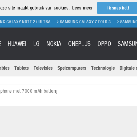
eze site maakt gebruik van cookies.
Lees meer
Ik snap het!
Y NOTE 21 ULTRA
SAMSUNG GALAXY Z FOLD 3
SAMSUNG GALAXY Z
E
HUAWEI
LG
NOKIA
ONEPLUS
OPPO
SAMSU
ables
Tablets
Televisies
Spelcomputers
Technologie
Digitale
Actuele nieu
Sony
Panasonic
phone met 7000 mAh batterij
Vivo
Google
onitoren
Tablets
Xiaomi
Microsoft
pvouwbare
Technologie
Canon
Nintendo
elefoons
Televisies
Nikon
S & Software