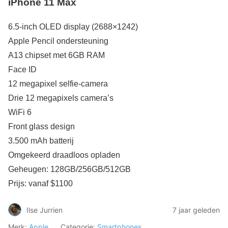
iPhone 11 Max
6.5-inch OLED display (2688×1242)
Apple Pencil ondersteuning
A13 chipset met 6GB RAM
Face ID
12 megapixel selfie-camera
Drie 12 megapixels camera’s
WiFi 6
Front glass design
3.500 mAh batterij
Omgekeerd draadloos opladen
Geheugen: 128GB/256GB/512GB
Prijs: vanaf $1100
Ilse Jurrien
7 jaar geleden
Merk:
Apple
Categorie:
Smartphones