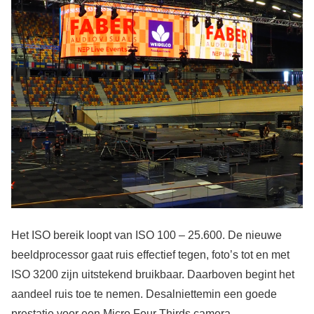
Het ISO bereik loopt van ISO 100 – 25.600. De nieuwe
beeldprocessor gaat ruis effectief tegen, foto’s tot en met
ISO 3200 zijn uitstekend bruikbaar. Daarboven begint het
aandeel ruis toe te nemen. Desalniettemin een goede
prestatie voor een Micro Four Thirds camera.