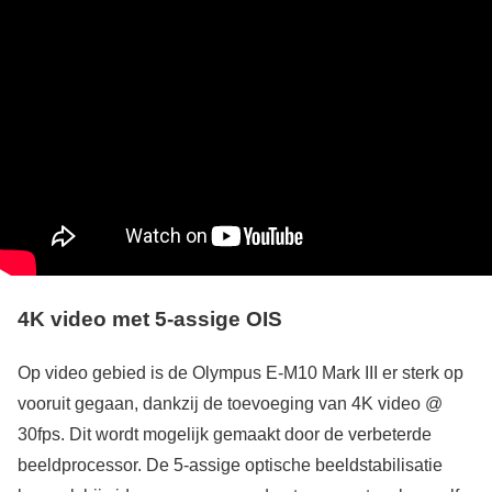
4K video met 5-assige OIS
Op video gebied is de Olympus E-M10 Mark III er sterk op
vooruit gegaan, dankzij de toevoeging van 4K video @
30fps. Dit wordt mogelijk gemaakt door de verbeterde
beeldprocessor. De 5-assige optische beeldstabilisatie