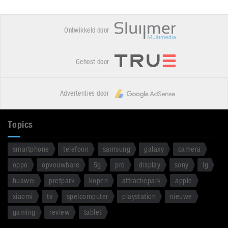
Ontwikkeld door
Gehost door
Advertenties door
Topics
smartphone
telefoon
samsung
galaxy
camera
oppo
opvouwbare
5g
pro
display
sony
lg
huawei
pretpark
kopen
attractiepark
apple
xiaomi
tv
spelcomputer
playstation
nieuwe
gaming
review
tablet