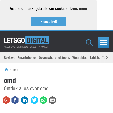
Deze site maakt gebruik van cookies.
Lees meer
Ik snap het!
ALLES OVER DE NIEUWSTE SMARTPHONES!
Reviews
Smartphones
Opvouwbare telefoons
Wearables
Tablets
Televisi
omd
omd
Ontdek alles over omd