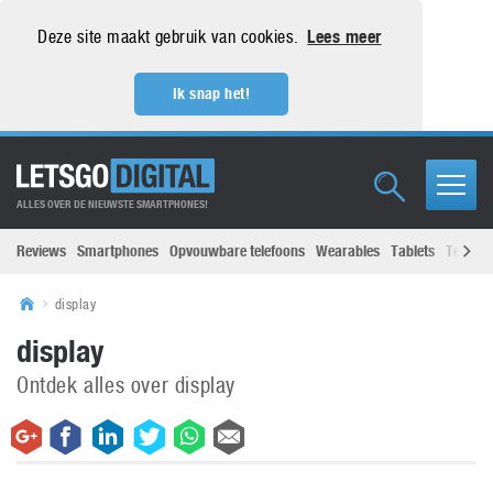
Deze site maakt gebruik van cookies.
Lees meer
Ik snap het!
ALLES OVER DE NIEUWSTE SMARTPHONES!
Reviews
Smartphones
Opvouwbare telefoons
Wearables
Tablets
Televisi
display
display
Ontdek alles over display