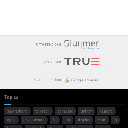
Ontwikkeld door
Gehost door
Advertenties door
Topics
smartphone
telefoon
samsung
galaxy
camera
oppo
opvouwbare
5g
pro
display
sony
lg