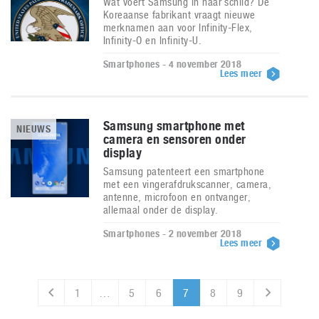
Wat voert Samsung in haar schild? De
Koreaanse fabrikant vraagt nieuwe
merknamen aan voor Infinity-Flex,
Infinity-O en Infinity-U.
Smartphones - 4 november 2018
Lees meer
Samsung smartphone met
NIEUWS
camera en sensoren onder
display
Samsung patenteert een smartphone
met een vingerafdrukscanner, camera,
antenne, microfoon en ontvanger,
allemaal onder de display.
Smartphones - 2 november 2018
Lees meer
1
…
5
6
7
8
9