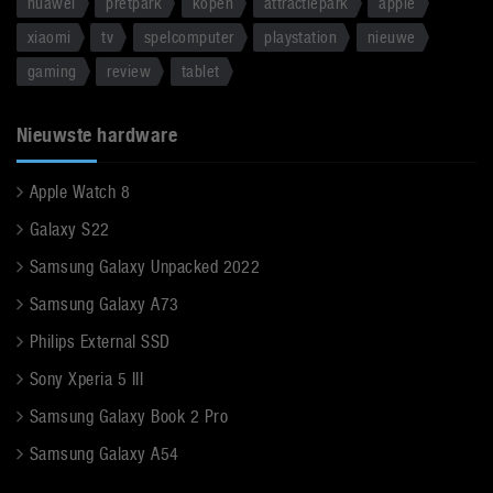
huawei
pretpark
kopen
attractiepark
apple
xiaomi
tv
spelcomputer
playstation
nieuwe
gaming
review
tablet
Nieuwste hardware
Apple Watch 8
Galaxy S22
Samsung Galaxy Unpacked 2022
Samsung Galaxy A73
Philips External SSD
Sony Xperia 5 III
Samsung Galaxy Book 2 Pro
Samsung Galaxy A54