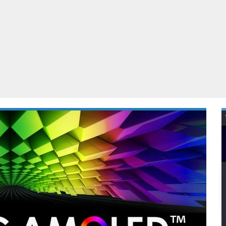
Virtual Reality
Alle merken
Olympus
martphones
Wearables
peakers & HiFi
Alle categorieën
pelcomputers
ysteemcamera’s