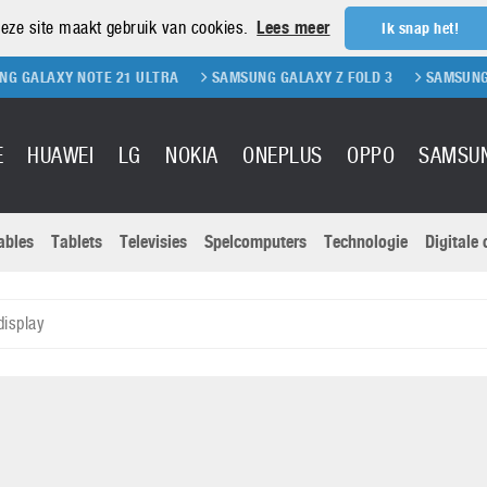
eze site maakt gebruik van cookies.
Lees meer
Ik snap het!
NOTE 21 ULTRA
SAMSUNG GALAXY Z FOLD 3
SAMSUNG GALAXY Z 
E
HUAWEI
LG
NOKIA
ONEPLUS
OPPO
SAMSU
ables
Tablets
Televisies
Spelcomputers
Technologie
Digitale
Actuele nieu
Sony
Panasonic
isplay
Vivo
Google
onitoren
Tablets
Xiaomi
Microsoft
pvouwbare
Technologie
Canon
Nintendo
elefoons
Televisies
Nikon
S & Software