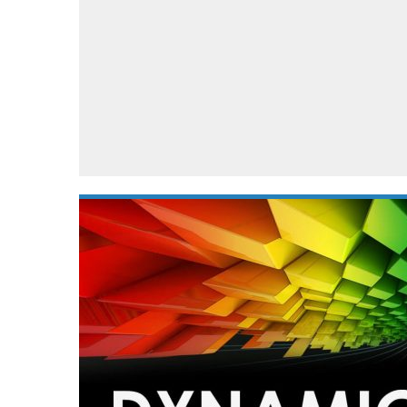
Accessoires
Gratis producten
HTC
Samsung
S
Apps
Hardware
S
Beurzen
Home entertainment
S
Camcorders
Industrie nieuws
S