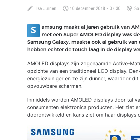
Ilse Jurrien
10 december 2018 - 07:30
Sa
amsung maakt al jaren gebruik van A
S
met een Super AMOLED display was de S
Samsung Galaxy, maakte ook al gebruik va
hebben echter de touch laag in de display ver
AMOLED displays zijn zogenaamde Active-Matri
opzichte van een traditioneel LCD display. Denk
energiezuiniger en ze zijn dunner, waardoor dit
opvouwbare schermen.
Inmiddels worden AMOLED displays door tal va
consumenten elektronica producten. Het ziet er
doorontwikkeld en kans ziet om haar displays 