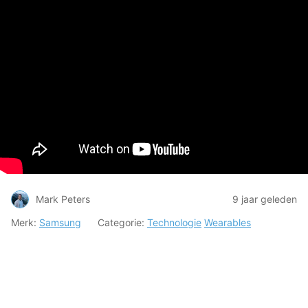
Mark Peters
9 jaar geleden
Merk:
Samsung
Categorie:
Technologie
Wearables