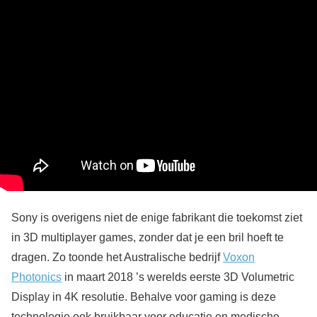
Sony is overigens niet de enige fabrikant die toekomst ziet
in 3D multiplayer games, zonder dat je een bril hoeft te
dragen. Zo toonde het Australische bedrijf
Voxon
Photonics
in maart 2018 ’s werelds eerste 3D Volumetric
Display in 4K resolutie. Behalve voor gaming is deze
technologie ook bruikbaar voor educatie en medische