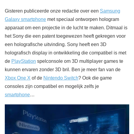
Gisteren publiceerde onze redactie over een
Samsung
Galaxy smartphone
met speciaal ontworpen hologram
apparaat om een projectie in de lucht te maken. Ditmaal is
het Sony die een patent toegewezen heeft gekregen voor
een holografische uitvinding. Sony heeft een 3D
holografisch display in ontwikkeling die compatibel is met
de
PlayStation
spelconsole om 3D multiplayer games te
kunnen ervaren zonder 3D bril. Ben je meer fan van de
Xbox One X
of de
Nintendo Switch
? Ook die game
consoles zijn compatibel en mogelijk zelfs je
smartphone
…