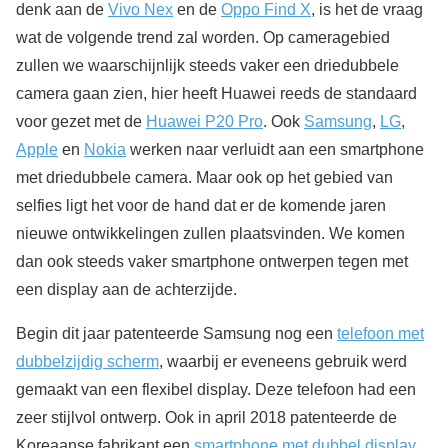
denk aan de
Vivo Nex
en de
Oppo Find X
, is het de vraag
wat de volgende trend zal worden. Op cameragebied
zullen we waarschijnlijk steeds vaker een driedubbele
camera gaan zien, hier heeft Huawei reeds de standaard
voor gezet met de
Huawei P20 Pro
. Ook
Samsung
,
LG
,
Apple
en
Nokia
werken naar verluidt aan een smartphone
met driedubbele camera. Maar ook op het gebied van
selfies ligt het voor de hand dat er de komende jaren
nieuwe ontwikkelingen zullen plaatsvinden. We komen
dan ook steeds vaker smartphone ontwerpen tegen met
een display aan de achterzijde.
Begin dit jaar patenteerde Samsung nog een
telefoon met
dubbelzijdig scherm
, waarbij er eveneens gebruik werd
gemaakt van een flexibel display. Deze telefoon had een
zeer stijlvol ontwerp. Ook in april 2018 patenteerde de
Koreaanse fabrikant een
smartphone met dubbel display
,